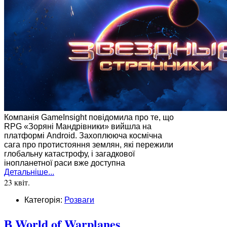
Компанія GameInsight повідомила про те, що
RPG «Зоряні Мандрівники» вийшла на
платформі Android. Захоплююча космічна
сага про протистояння землян, які пережили
глобальну катастрофу, і загадкової
інопланетної раси вже доступна
Детальніше...
23 квіт.
Категорія:
Розваги
В World of Warplanes