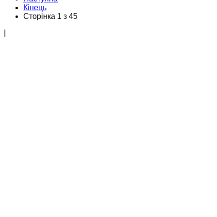
Кінець
Сторінка 1 з 45
|