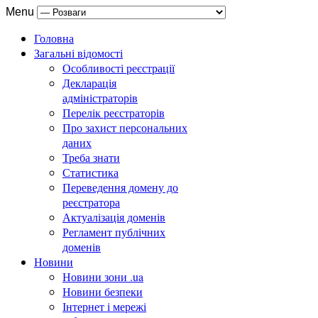
Menu
Головна
Загальні відомості
Особливості реєстрації
Декларація
адміністраторів
Перелік реєстраторів
Про захист персональних
даних
Треба знати
Статистика
Переведення домену до
реєстратора
Актуалізація доменів
Регламент публічних
доменів
Новини
Новини зони .ua
Новини безпеки
Інтернет і мережі