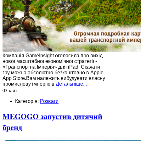
Компанія GameInsight оголосила про вихід
нової масштабної економічної стратегії -
«Транспортна Імперія» для iPad. Скачати
гру можна абсолютно безкоштовно в Apple
App Store.Вам належить вибудувати власну
промислову імперію в
Детальніше...
03 квіт.
Категорія:
Розваги
MEGOGO запустив дитячий
бренд