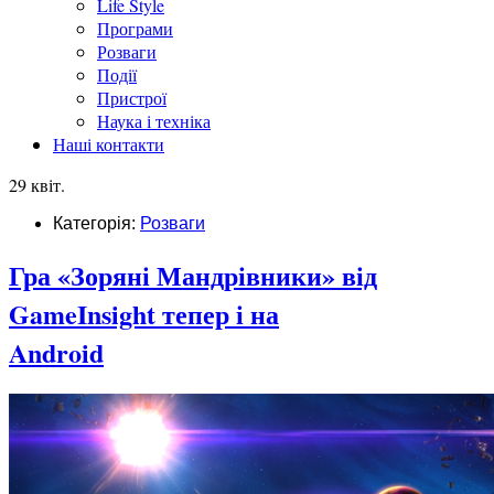
Life Style
Програми
Розваги
Події
Пристрої
Наука і техніка
Наші контакти
29 квіт.
Категорія:
Розваги
Гра «Зоряні Мандрівники» від
GameInsight тепер і на
Android