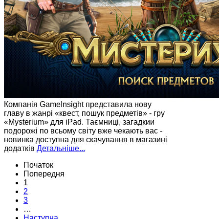
Компанія GameInsight представила нову
главу в жанрі «квест, пошук предметів» - гру
«Mysterium» для iPad. Таємниці, загадкии
подорожі по всьому світу вже чекають вас -
новинка доступна для скачування в магазині
додатків
Детальніше...
Початок
Попередня
1
2
3
…
Наступна