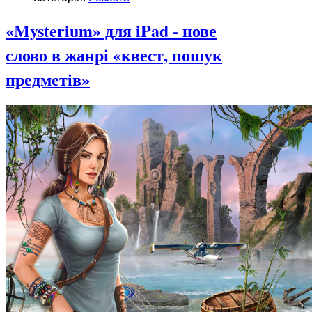
«Mysterium» для iPad - нове
слово в жанрі «квест, пошук
предметів»