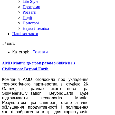
Life Style
Програми
Розваги
Події
Пристрої
Наука і техніка
Наші контакти
17 квіт.
Категорія:
Розваги
AMD Mantle:до зірок разом з SidMeier's
Civilization: Beyond Earth
Компанія AMD оголосила про укладення
технологічного партнерства зі студією 2K
Games, в рамках якого нова гра
SidMeier'sCivilization: BeyondEarth буде
підтримувати технологію Mantle.
Результатом цієї співпраці стане значне
збільшення продуктивності і поліпшення
якості зображення в грі для користувачів