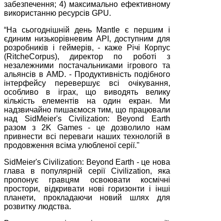
забезпечення; 4) максимально ефективному
використанню ресурсів GPU.
“На сьогоднішній день Mantle є першим і
єдиним низькорівневим API, доступним для
розробників і геймерів, - каже Річі Корпус
(RitcheCorpus), директор по роботі з
незалежними постачальниками ігрового та
альянсів в AMD. - Продуктивність подібного
інтерфейсу перевершує всі очікування,
особливо в іграх, що виводять велику
кількість елементів на один екран. Ми
надзвичайно пишаємося тим, що працювали
над SidMeier's Civilization: Beyond Earth
разом з 2K Games - це дозволило нам
привнести всі переваги наших технологій в
продовження всіма улюбленої серії."
SidMeier's Civilization: Beyond Earth - це нова
глава в популярній серії Civilization, яка
пропонує гравцям освоювати космічні
простори, відкривати нові горизонти і інші
планети, прокладаючи новий шлях для
розвитку людства.