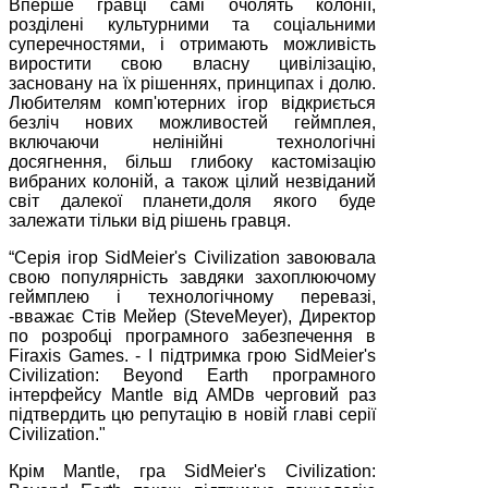
Вперше гравці самі очолять колонії,
розділені культурними та соціальними
суперечностями, і отримають можливість
виростити свою власну цивілізацію,
засновану на їх рішеннях, принципах і долю.
Любителям комп'ютерних ігор відкриється
безліч нових можливостей геймплея,
включаючи нелінійні технологічні
досягнення, більш глибоку кастомізацію
вибраних колоній, а також цілий незвіданий
світ далекої планети,доля якого буде
залежати тільки від рішень гравця.
“Серія ігор SidMeier's Civilization завоювала
свою популярність завдяки захоплюючому
геймплею і технологічному перевазі,
-вважає Стів Мейер (SteveMeyer), Директор
по розробці програмного забезпечення в
Firaxis Games. - І підтримка грою SidMeier's
Civilization: Beyond Earth програмного
інтерфейсу Mantle від AMDв черговий раз
підтвердить цю репутацію в новій главі серії
Civilization."
Крім Mantle, гра SidMeier's Civilization: