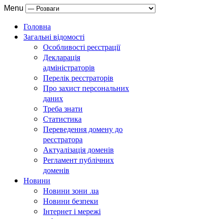
Menu
Головна
Загальні відомості
Особливості реєстрації
Декларація
адміністраторів
Перелік реєстраторів
Про захист персональних
даних
Треба знати
Статистика
Переведення домену до
реєстратора
Актуалізація доменів
Регламент публічних
доменів
Новини
Новини зони .ua
Новини безпеки
Інтернет і мережі