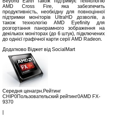
Beyond Earth також підтримує технологію
AMD Cross Fire, яка забезпечить
продуктивність, необхідну для повноцінної
підтримки моніторів UltraHD дозволів, а
також технологію AMD Eyefinity для
розгортання панорамного зображення на
декількох моніторах (до 6 штук), підключених
до однієї графічної карти серії AMD Radeon.
Додатково Віджет від SocialMart
Середня ценагрн.Рейтинг
СНІР0Пользовательский рейтинг0AMD FX-
9370
|