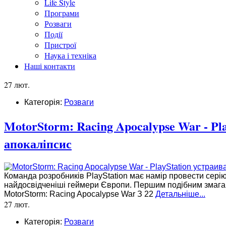
Life Style
Програми
Розваги
Події
Пристрої
Наука і техніка
Наші контакти
27 лют.
Категорія:
Розваги
MotorStorm: Racing Apocalypse War - Pl
апокаліпсис
Команда розробників PlayStation має намір провести серію 
найдосвідченіші геймери Європи. Першим подібним змаган
MotorStorm: Racing Apocalypse War З 22
Детальніше...
27 лют.
Категорія:
Розваги