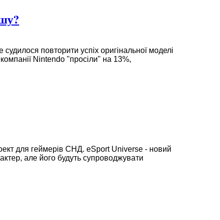
ршу?
е судилося повторити успіх оригінальної моделі
компанії Nintendo "просіли" на 13%,
кт для геймерів СНД. eSport Universe - новий
ктер, але його будуть супроводжувати