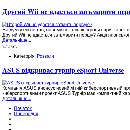
Другий Wii не вдасться затьмарити пе
На думку експертів, новому поколінню ігрових приставок н
Другий Wii не вдасться затьмарити першу? Акції японської 
Детальніше...
27 лют.
Категорія:
Розваги
ASUS відкриває турнір eSport Universe
Компанія ASUS анонсує новий літній киберспортивный прое
киберспортивный проект ASUS Турнір має компактний хара
Детальніше...
Початок
Попередня