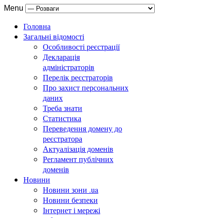
Menu
Головна
Загальні відомості
Особливості реєстрації
Декларація
адміністраторів
Перелік реєстраторів
Про захист персональних
даних
Треба знати
Статистика
Переведення домену до
реєстратора
Актуалізація доменів
Регламент публічних
доменів
Новини
Новини зони .ua
Новини безпеки
Інтернет і мережі