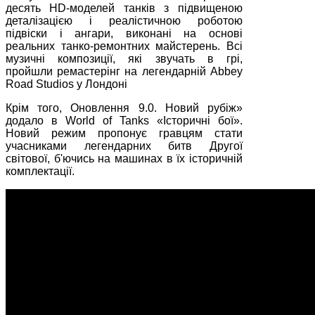
десять HD-моделей танків з підвищеною
деталізацією і реалістичною роботою
підвіски і ангари, виконані на основі
реальних танко-ремонтних майстерень. Всі
музичні композиції, які звучать в грі,
пройшли ремастерінг на легендарній Abbey
Road Studios у Лондоні
Крім того, Оновлення 9.0. Новий рубіж»
додало в World of Tanks «Історичні бої».
Новий режим пропонує гравцям стати
учасниками легендарних битв Другої
світової, б'ючись на машинах в їх історичній
комплектації.