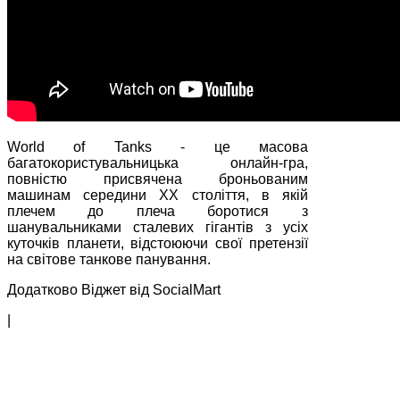
World of Tanks - це масова
багатокористувальницька онлайн-гра,
повністю присвячена броньованим
машинам середини XX століття, в якій
плечем до плеча боротися з
шанувальниками сталевих гігантів з усіх
куточків планети, відстоюючи свої претензії
на світове танкове панування.
Додатково Віджет від SocialMart
|