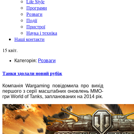
Life Style
Програми
Розваги
Події
Пристрої
Наука і техніка
Наші контакти
15 квіт.
Категорія:
Розваги
Танки здолали новий рубіж
Компанія Wargaming повідомила про вихід
першого з серії масштабних оновлень ММО-
гри World of Tanks, запланованих на 2014 рік.