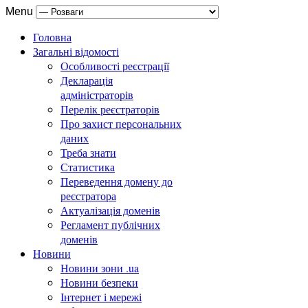
Menu
Головна
Загальні відомості
Особливості реєстрації
Декларація
адміністраторів
Перелік реєстраторів
Про захист персональних
даних
Треба знати
Статистика
Переведення домену до
реєстратора
Актуалізація доменів
Регламент публічних
доменів
Новини
Новини зони .ua
Новини безпеки
Інтернет і мережі