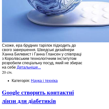
Схоже, ера брудних тарілок підходить до
свого завершення. Шведські дизайнери
Ханна Билквист і Ганна Глансен у співпраці
з Королівським технологічним інститутом
розробили спеціальну посуд, який не збирає
на себе
Детальніше...
20 січ.
Категорія:
Наука і техніка
Google створить контактні
лінзи для діабетиків