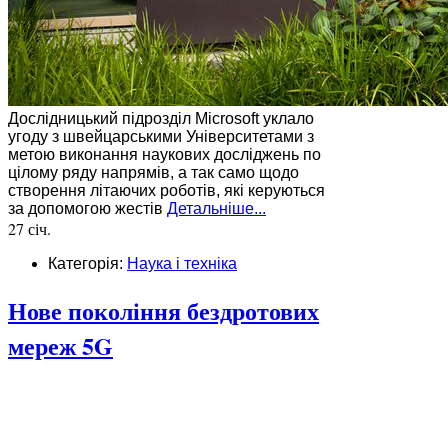
Дослідницький підрозділ Microsoft уклало
угоду з швейцарськими Університетами з
метою виконання наукових досліджень по
цілому ряду напрямів, а так само щодо
створення літаючих роботів, які керуються
за допомогою жестів
Детальніше...
27 січ.
Категорія:
Наука і техніка
Нове покоління бездротових
мереж 5G