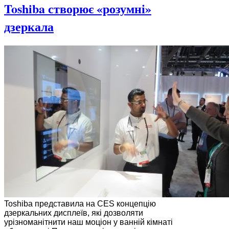
Toshiba створює «розумні»
дзеркала
Toshiba представила на CES концепцію
дзеркальних дисплеїв, які дозволяти
урізноманітнити наш моціон у ванній кімнаті