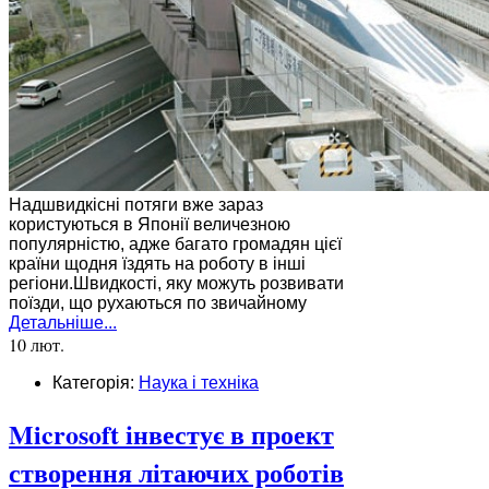
Надшвидкісні потяги вже зараз
користуються в Японії величезною
популярністю, адже багато громадян цієї
країни щодня їздять на роботу в інші
регіони.Швидкості, яку можуть розвивати
поїзди, що рухаються по звичайному
Детальніше...
10 лют.
Категорія:
Наука і техніка
Microsoft інвестує в проект
створення літаючих роботів