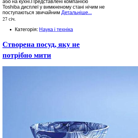
або на кухні.Представлені компанією
Toshiba дисплеї у вимкненому стані нічим не
поступаються звичайним
Детальніше...
27 січ.
Категорія:
Наука і техніка
Створена посуд, яку не
потрібно мити