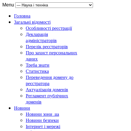
Menu
Головна
Загальні відомості
Особливості реєстрації
Декларація
адміністраторів
Перелік реєстраторів
Про захист персональних
даних
Треба знати
Статистика
Переведення домену до
реєстратора
Актуалізація доменів
Регламент публічних
доменів
Новини
Новини зони .ua
Новини безпеки
Інтернет і мережі