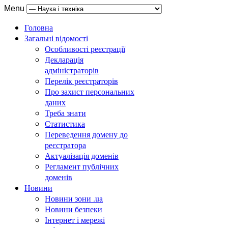
Menu
Головна
Загальні відомості
Особливості реєстрації
Декларація
адміністраторів
Перелік реєстраторів
Про захист персональних
даних
Треба знати
Статистика
Переведення домену до
реєстратора
Актуалізація доменів
Регламент публічних
доменів
Новини
Новини зони .ua
Новини безпеки
Інтернет і мережі