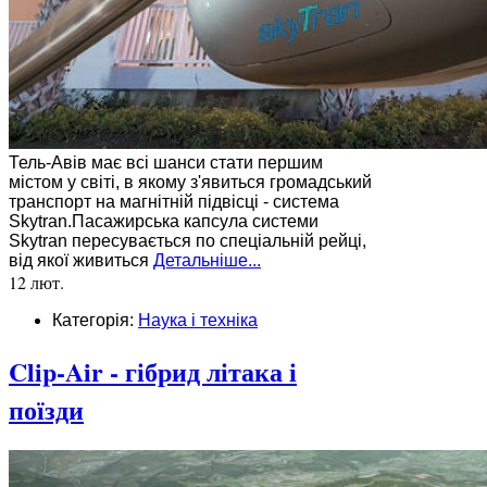
Тель-Авів має всі шанси стати першим
містом у світі, в якому з'явиться громадський
транспорт на магнітній підвісці - система
Skytran.Пасажирська капсула системи
Skytran пересувається по спеціальній рейці,
від якої живиться
Детальніше...
12 лют.
Категорія:
Наука і техніка
Clip-Air - гібрид літака і
поїзди