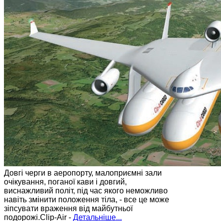
Довгі черги в аеропорту, малоприємні зали
очікування, поганої кави і довгий,
виснажливий політ, під час якого неможливо
навіть змінити положення тіла, - все це може
зіпсувати враження від майбутньої
подорожі.Clip-Air -
Детальніше...