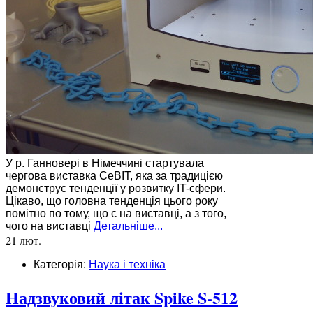
У р. Ганновері в Німеччині стартувала
чергова виставка CeBIT, яка за традицією
демонструє тенденції у розвитку IT-сфери.
Цікаво, що головна тенденція цього року
помітно по тому, що є на виставці, а з того,
чого на виставці
Детальніше...
21 лют.
Категорія:
Наука і техніка
Надзвуковий літак Spike S-512