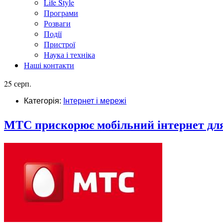
Life Style
Програми
Розваги
Події
Пристрої
Наука і техніка
Наші контакти
25 серп.
Категорія:
Інтернет і мережі
МТС прискорює мобільний інтернет для