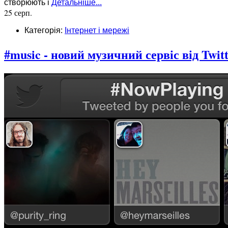
створюють і
Детальніше...
25 серп.
Категорія:
Інтернет і мережі
#music - новий музичний сервіс від Twit