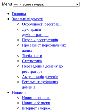
Menu
Головна
Загальні відомості
Особливості реєстрації
Декларація
адміністраторів
Перелік реєстраторів
Про захист персональних
даних
Треба знати
Статистика
Переведення домену до
реєстратора
Актуалізація доменів
Регламент публічних
доменів
Новини
Новини зони .ua
Новини безпеки
Інтернет і мережі