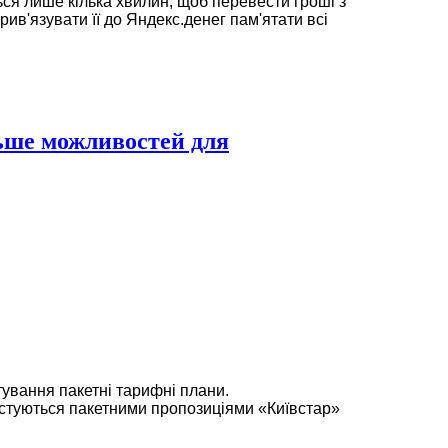
ся лише кілька хвилин, щоб перевести гроші з
рив'язувати її до Яндекс.денег пам'ятати всі
льше можливостей для
ування пакетні тарифні плани.
стуються пакетними пропозиціями «Київстар»