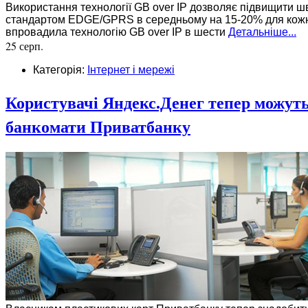
Використання технології GB over IP дозволяє підвищити шв
стандартом EDGE/GPRS в середньому на 15-20% для кожн
впровадила технологію GB over IP в шести
Детальніше...
25 серп.
Категорія:
Інтернет і мережі
Користувачі Яндекс.Денег тепер можуть
банкомати Приватбанку