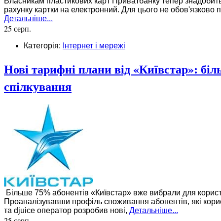
Власникам пластикових карт Приватбанку тепер знадобить
рахунку картки на електронний. Для цього не обов'язково п
Детальніше...
25 серп.
Категорія:
Інтернет і мережі
Нові тарифні плани від «Київстар»: бі
спілкування
Більше 75% абонентів «Київстар» вже вибрали для корист
Проаналізувавши профіль споживання абонентів, які кори
та djuice оператор розробив нові,
Детальніше...
25 серп.