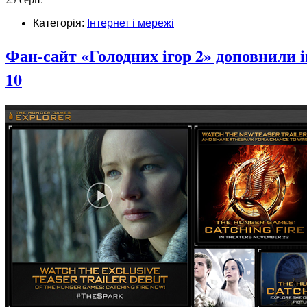
Категорія:
Інтернет і мережі
Фан-сайт «Голодних ігор 2» доповнили і
10