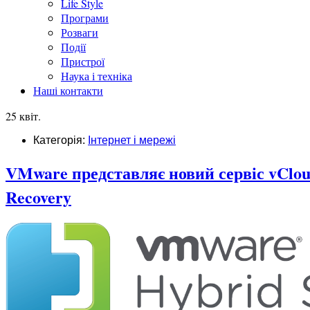
Life Style
Програми
Розваги
Події
Пристрої
Наука і техніка
Наші контакти
25 квіт.
Категорія:
Інтернет і мережі
VMware представляє новий сервіс vCloud 
Recovery