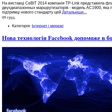
На виставці CeBIT 2014 компанія TP-Link представила фла
двухдиапазонных маршрутизаторів - модель AC1900, яка п
підтримці нового стандарту цей
Детальніше...
09 груд.
Категорія:
Інтернет і мережі
Нова технологія Facebook допоможе в бо