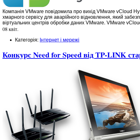
Компанія VMware повідомила про вихід VMware vCloud Hybri
хмарного сервісу для аварійного відновлення, який забез
віртуальних центрів обробки даних VMware. VMware vClou
08 квіт.
Категорія:
Інтернет і мережі
Конкурс Need for Speed від TP-LINK ста