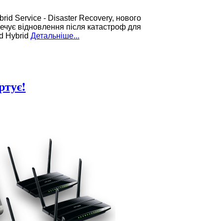
d Service - Disaster Recovery, нового
печує відновлення після катастроф для
d Hybrid
Детальніше...
ртує!