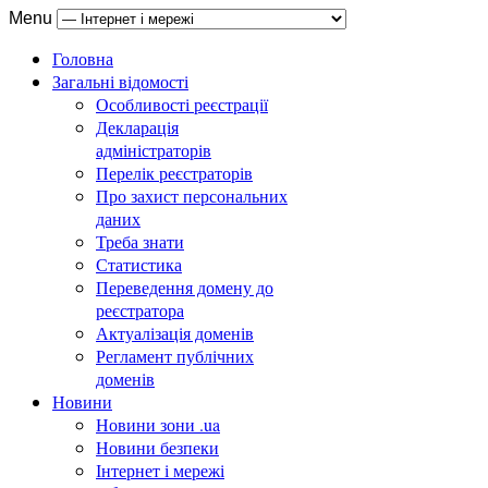
Menu
Головна
Загальні відомості
Особливості реєстрації
Декларація
адміністраторів
Перелік реєстраторів
Про захист персональних
даних
Треба знати
Статистика
Переведення домену до
реєстратора
Актуалізація доменів
Регламент публічних
доменів
Новини
Новини зони .ua
Новини безпеки
Інтернет і мережі