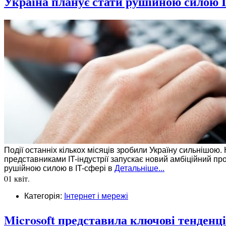
Україна планує стати рушійною силою IT
Події останніх кількох місяців зробили Україну сильнішою.
представниками IT-індустрії запускає новий амбіційний про
рушійною силою в IT-сфері в
Детальніше...
01 квіт.
Категорія:
Інтернет і мережі
Microsoft представила ключові тенденці