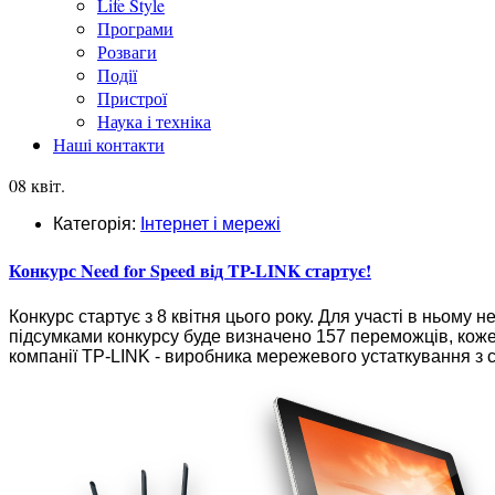
Life Style
Програми
Розваги
Події
Пристрої
Наука і техніка
Наші контакти
08 квіт.
Категорія:
Інтернет і мережі
Конкурс Need for Speed від TP-LINK стартує!
Конкурс стартує з 8 квітня цього року. Для участі в ньому н
підсумками конкурсу буде визначено 157 переможців, коже
компанії TP-LINK - виробника мережевого устаткування з с