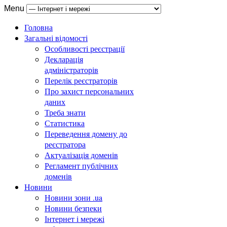
Menu
Головна
Загальні відомості
Особливості реєстрації
Декларація
адміністраторів
Перелік реєстраторів
Про захист персональних
даних
Треба знати
Статистика
Переведення домену до
реєстратора
Актуалізація доменів
Регламент публічних
доменів
Новини
Новини зони .ua
Новини безпеки
Інтернет і мережі