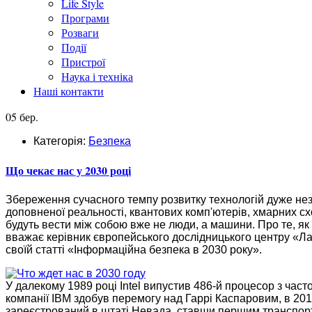
Life Style
Програми
Розваги
Події
Пристрої
Наука і техніка
Наші контакти
05 бер.
Категорія:
Безпека
Що чекає нас у 2030 році
Збереження сучасного темпу розвитку технологій дуже нез
доповненої реальності, квантових комп'ютерів, хмарних схо
будуть вести між собою вже не люди, а машини. Про те, як 
вважає керівник європейського дослідницького центру «Ла
своїй статті «Інформаційна безпека в 2030 року».
У далекому 1989 році Intel випустив 486-й процесор з час
компанії IBM здобув перемогу над Гаррі Каспаровим, в 201
зареєстрований в штаті Невада, ставши першим транспор