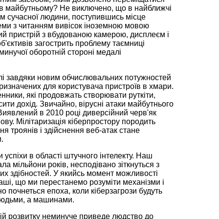
є в майбутньому? Не виключено, що в найближчі
ом сучасної людини, поступившись місце
леми з читанням вивісок іноземною мовою
ий пристрій з вбудованою камерою, дисплеєм і
б'єктивів загострить проблему таємниці
еминучої оборотній стороні медалі
ислі завдяки новим обчислювальних потужностей
призначених для користувача пристроїв в хмари.
нники, які продовжать створювати руткіти,
осити дохід. Звичайно, вірусні атаки майбутнього
иявлений в 2010 році диверсійний черв'як
нову. Мілітаризація кіберпростору породить
ня троянів і здійснення веб-атак стане
.
 успіхи в області штучного інтелекту. Наш
ала мільйони років, несподівано зіткнуться з
х здібностей. У якийсь момент можливості
аші, що ми перестанемо розуміти механізми і
но почнеться епоха, коли кіберзагрози будуть
людьми, а машинами.
рій розвитку неминуче приведе людство до