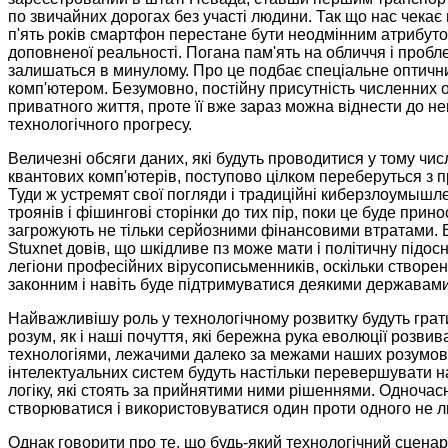
по звичайних дорогах без участі людини. Так що нас чека
п'ять років смартфон перестане бути неодмінним атрибут
доповненої реальності. Погана пам'ять на обличчя і проб
залишаться в минулому. Про це подбає спеціальне оптичн
комп'ютером. Безумовно, постійну присутність численних о
приватного життя, проте її вже зараз можна віднести до н
технологічного прогресу.
Величезні обсяги даних, які будуть проводитися у тому ч
квантових комп'ютерів, поступово цілком переберуться з 
Туди ж устремят свої погляди і традиційні киберзлоумышле
троянів і фішингові сторінки до тих пір, поки це буде прин
загрожують не тільки серйозними фінансовими втратами. В
Stuxnet довів, що шкідливе пз може мати і політичну підос
легіони професійних вірусописьменників, оскільки створен
законним і навіть буде підтримуватися деякими державами
Найважливішу роль у технологічному розвитку будуть грати
розум, як і наші почуття, які бережна рука еволюції розвив
технологіями, лежачими далеко за межами наших розумови
інтелектуальних систем будуть настільки перевершувати н
логіку, які стоять за прийнятими ними рішеннями. Одночас
створюватися і використовуватися один проти одного не 
Однак говорити про те, що будь-який технологічний сцена