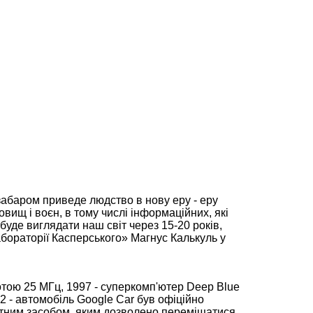
абаром приведе людство в нову еру - еру
вищ і воєн, в тому числі інформаційних, які
буде виглядати наш світ через 15-20 років,
бораторії Касперського» Магнус Калькуль у
тотою 25 МГц, 1997 - суперкомп'ютер Deep Blue
2 - автомобіль Google Car був офіційно
тним засобом, яким дозволено переміщатися