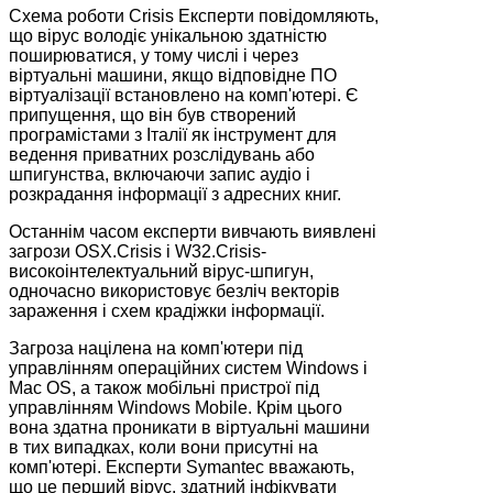
Схема роботи Crisis Експерти повідомляють,
що вірус володіє унікальною здатністю
поширюватися, у тому числі і через
віртуальні машини, якщо відповідне ПО
віртуалізації встановлено на комп'ютері. Є
припущення, що він був створений
програмістами з Італії як інструмент для
ведення приватних розслідувань або
шпигунства, включаючи запис аудіо і
розкрадання інформації з адресних книг.
Останнім часом експерти вивчають виявлені
загрози OSX.Crisis і W32.Crisis-
високоінтелектуальний вірус-шпигун,
одночасно використовує безліч векторів
зараження і схем крадіжки інформації.
Загроза націлена на комп'ютери під
управлінням операційних систем Windows і
Mac OS, а також мобільні пристрої під
управлінням Windows Mobile. Крім цього
вона здатна проникати в віртуальні машини
в тих випадках, коли вони присутні на
комп'ютері. Експерти Symantec вважають,
що це перший вірус, здатний інфікувати