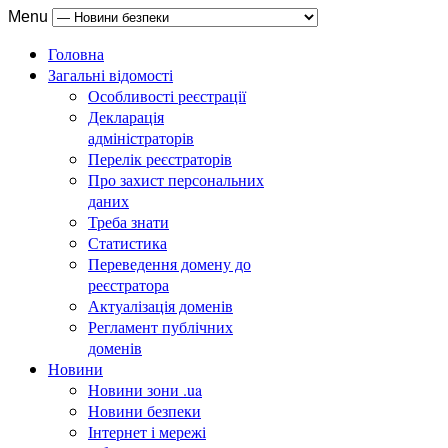
Menu
Головна
Загальні відомості
Особливості реєстрації
Декларація
адміністраторів
Перелік реєстраторів
Про захист персональних
даних
Треба знати
Статистика
Переведення домену до
реєстратора
Актуалізація доменів
Регламент публічних
доменів
Новини
Новини зони .ua
Новини безпеки
Інтернет і мережі