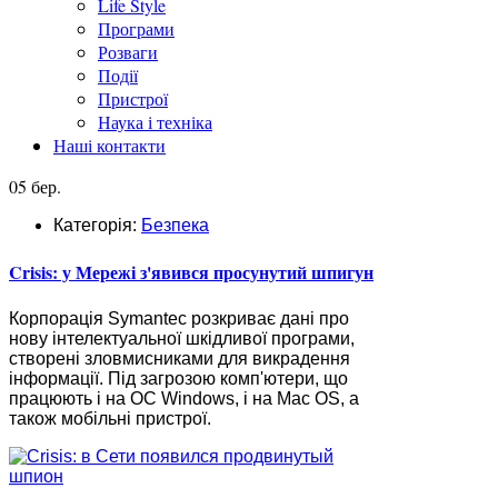
Life Style
Програми
Розваги
Події
Пристрої
Наука і техніка
Наші контакти
05 бер.
Категорія:
Безпека
Crisis: у Мережі з'явився просунутий шпигун
Корпорація Symantec розкриває дані про
нову інтелектуальної шкідливої програми,
створені зловмисниками для викрадення
інформації. Під загрозою комп'ютери, що
працюють і на ОС Windows, і на Mac OS, а
також мобільні пристрої.