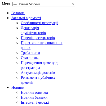
Menu
Головна
Загальні відомості
Особливості реєстрації
Декларація
адміністраторів
Перелік реєстраторів
Про захист персональних
даних
Треба знати
Статистика
Переведення домену до
реєстратора
Актуалізація доменів
Регламент публічних
доменів
Новини
Новини зони .ua
Новини безпеки
Інтернет і мережі