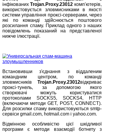
інфікованих
Trojan.Proxy.23012
комп'ютерів,
використовується зловмисниками в якості
системи управління проксі-серверами, через
які по команді здійснюється поштового
розсилання спаму. Приклад одного з наших
повідомлень показаний на представленої
нижче ілюстрації.
Встановивши з'єднання з віддаленим
командним центром, по команді
зловмисників
Trojan.Proxy.23012
відкриває
проксі-тунель, за допомогою якого
створювачі можуть користуватися
протоколами SOCKS5, SOCKS4, HTTP
(включаючи методи GET, POST, CONNECT).
Для розсилки спаму використовуються smtp-
сервіси gmail.com, hotmail.com і yahoo.com.
Відмінною особливістю цієї шкідливої
програми є методи взаємодії ботнету з