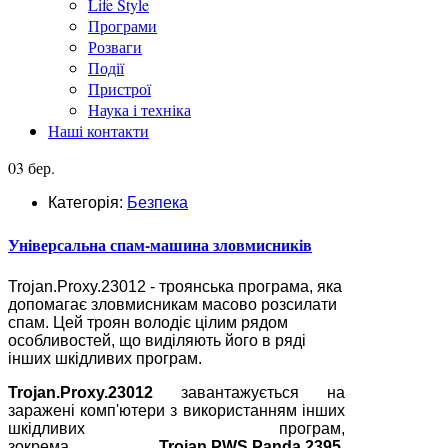
Life Style
Програми
Розваги
Події
Пристрої
Наука і техніка
Наші контакти
03 бер.
Категорія:
Безпека
Універсальна спам-машина зловмисників
Trojan.Proxy.23012 - троянська програма, яка
допомагає зловмисникам масово розсилати
спам. Цей троян володіє цілим рядом
особливостей, що виділяють його в ряді
інших шкідливих програм.
Trojan.Proxy.23012
завантажується на
заражені комп'ютери з використанням інших
шкідливих програм,
зокрема
Trojan.PWS.Panda.2395
.