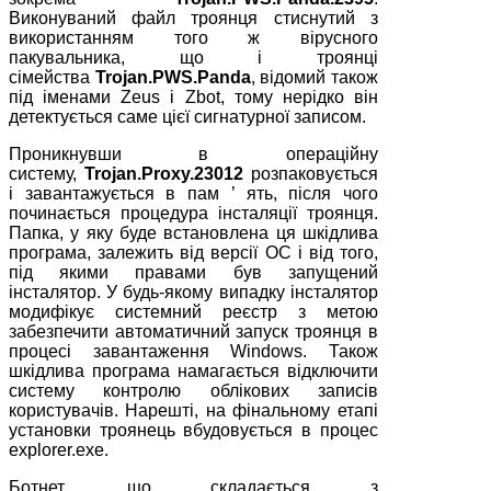
Виконуваний файл троянця стиснутий з
використанням того ж вірусного
пакувальника, що і троянці
сімейства
Trojan.PWS.Panda
, відомий також
під іменами Zeus і Zbot, тому нерідко він
детектується саме цієї сигнатурної записом.
Проникнувши в операційну
систему,
Trojan.Proxy.23012
розпаковується
і завантажується в пам ’ ять, після чого
починається процедура інсталяції троянця.
Папка, у яку буде встановлена ця шкідлива
програма, залежить від версії ОС і від того,
під якими правами був запущений
інсталятор. У будь-якому випадку інсталятор
модифікує системний реєстр з метою
забезпечити автоматичний запуск троянця в
процесі завантаження Windows. Також
шкідлива програма намагається відключити
систему контролю облікових записів
користувачів. Нарешті, на фінальному етапі
установки троянець вбудовується в процес
explorer.exe.
Ботнет, що складається з