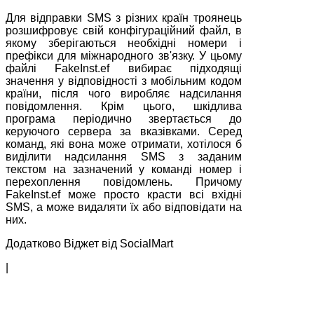
Для відправки SMS з різних країн троянець
розшифровує свій конфігураційний файл, в
якому зберігаються необхідні номери і
префікси для міжнародного зв'язку. У цьому
файлі FakeInst.ef вибирає підходящі
значення у відповідності з мобільним кодом
країни, після чого виробляє надсилання
повідомлення. Крім цього, шкідлива
програма періодично звертається до
керуючого сервера за вказівками. Серед
команд, які вона може отримати, хотілося б
виділити надсилання SMS з заданим
текстом на зазначений у команді номер і
перехоплення повідомлень. Причому
FakeInst.ef може просто красти всі вхідні
SMS, а може видаляти їх або відповідати на
них.
Додатково Віджет від SocialMart
|