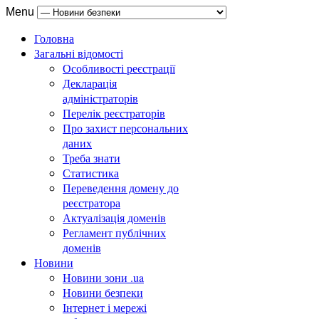
Menu
Головна
Загальні відомості
Особливості реєстрації
Декларація
адміністраторів
Перелік реєстраторів
Про захист персональних
даних
Треба знати
Статистика
Переведення домену до
реєстратора
Актуалізація доменів
Регламент публічних
доменів
Новини
Новини зони .ua
Новини безпеки
Інтернет і мережі