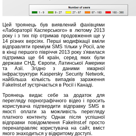
Цей троянець був виявлений фахівцями
«Лабораторії Касперського» в лютому 2013
року і з тих пір отримав продовження ще у
14 різних версіях. Перші модифікації вміли
відправляти преміум SMS тільки у Росії, але
в кінці першого півріччя 2013 року з'явилася
підтримка ще 64 країн, серед яких були
держави СНД, Європи, Латинської Америки
та Азії. Згідно з даними хмарної
інфраструктури Kaspersky Security Network,
найбільша кількість випадків зараження
FakeInst.ef зустрічається в Росії і Канаді.
Троянець видає себе за додаток для
перегляду порнографічного відео і просить
користувача підтвердити відправку SMS в
якості оплати за можливість перегляду
платного контенту. Однак після успішної
відправки повідомлення FakeInst.ef просто
перенаправляє користувача на сайт, вміст
якого знаходиться у відкритому доступі.