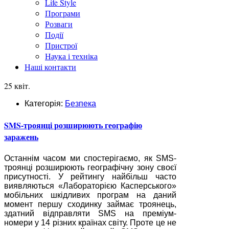
Life Style
Програми
Розваги
Події
Пристрої
Наука і техніка
Наші контакти
25 квіт.
Категорія:
Безпека
SMS-троянці розширюють географію
заражень
Останнім часом ми спостерігаємо, як SMS-
троянці розширюють географічну зону своєї
присутності. У рейтингу найбільш часто
виявляються «Лабораторією Касперського»
мобільних шкідливих програм на даний
момент першу сходинку займає троянець,
здатний відправляти SMS на преміум-
номери у 14 різних країнах світу. Проте це не