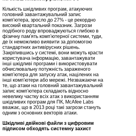
Кількість шкідливих програм, атакуючих
головний завантажувальний запис
комп'ютера, зросло до 27% - це рекордно
високий квартальний показник. Загрози
подібного роду впроваджуються глибоко в
фізичну пам'ять комп'ютерної системи, туди,
де їх неможливо виявити за допомогою
стандартних антивірусних рішень.
Закріпившись у системі, вони можуть красти
користувача інформацію, завантажувати
інші шкідливі програми і використовувати
обчислювальну потужність зараженого
комп'ютера для запуску атак, націлених на
інші комп'ютери або мережі. Незважаючи на
те, що атаки на головний завантажувальний
запис комп'ютера складають відносно
невелику частку всіх атак з використанням
шкідливих програм для ПК, McAfee Labs
вважає, що в 2013 році такі загрози стануть
одним з основних векторів атаки.
Шкідливі двійкові файли з цифровим
підписом обходять системну захист