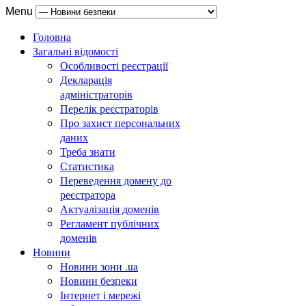
Menu
Головна
Загальні відомості
Особливості реєстрації
Декларація
адміністраторів
Перелік реєстраторів
Про захист персональних
даних
Треба знати
Статистика
Переведення домену до
реєстратора
Актуалізація доменів
Регламент публічних
доменів
Новини
Новини зони .ua
Новини безпеки
Інтернет і мережі