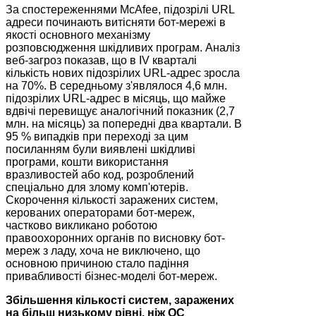
За спостереженнями McAfee, підозрілі URL
адреси починають витісняти бот-мережі в
якості основного механізму
розповсюдження шкідливих програм. Аналіз
веб-загроз показав, що в IV кварталі
кількість нових підозрілих URL-адрес зросла
на 70%. В середньому з'являлося 4,6 млн.
підозрілих URL-адрес в місяць, що майже
вдвічі перевищує аналогічний показник (2,7
млн. на місяць) за попередні два квартали. В
95 % випадків при переході за цим
посиланням були виявлені шкідливі
програми, кошти використання
вразливостей або код, розроблений
спеціально для злому комп'ютерів.
Скорочення кількості заражених систем,
керованих операторами бот-мереж,
частково викликано роботою
правоохоронних органів по висновку бот-
мереж з ладу, хоча не виключено, що
основною причиною стало падіння
привабливості бізнес-моделі бот-мереж.
Збільшення кількості систем, заражених
на більш низькому рівні, ніж ОС