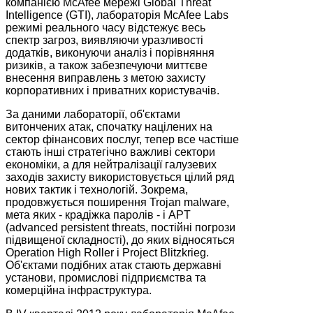
компанією McAfee мережі Global Threat
Intelligence (GTI), лабораторія McAfee Labs
режимі реального часу відстежує весь
спектр загроз, виявляючи уразливості
додатків, виконуючи аналіз і порівняння
ризиків, а також забезпечуючи миттєве
внесення виправлень з метою захисту
корпоративних і приватних користувачів.
За даними лабораторії, об'єктами
витончених атак, спочатку націлених на
сектор фінансових послуг, тепер все частіше
стають інші стратегічно важливі сектори
економіки, а для нейтралізації галузевих
заходів захисту використовується цілий ряд
нових тактик і технологій. Зокрема,
продовжується поширення Trojan malware,
мета яких - крадіжка паролів - і APT
(advanced persistent threats, постійні погрози
підвищеної складності), до яких відносяться
Operation High Roller і Project Blitzkrieg.
Об'єктами подібних атак стають державні
установи, промислові підприємства та
комерційна інфраструктура.