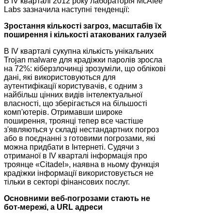
В IV кварталі 2012 року лабораторія McAfee
Labs зазначила наступні тенденції:
Зростання кількості загроз, масштабів їх
поширення і кількості атакованих галузей
В IV кварталі сукупна кількість унікальних
Trojan malware для крадіжки паролів зросла
на 72%: кіберзлочинці зрозуміли, що облікові
дані, які використовуються для
аутентифікації користувачів, є одним з
найбільш цінних видів інтелектуальної
власності, що зберігається на більшості
комп'ютерів. Отримавши широке
поширення, троянці тепер все частіше
з'являються у складі нестандартних погроз
або в поєднанні з готовими погрозами, які
можна придбати в Інтернеті. Судячи з
отриманої в IV кварталі інформація про
троянце «Citadel», наявна в ньому функція
крадіжки інформації використовується не
тільки в секторі фінансових послуг.
Основними веб-погрозами стають не
бот-мережі, а URL адреси