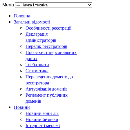
Menu
Головна
Загальні відомості
Особливості реєстрації
Декларація
адміністраторів
Перелік реєстраторів
Про захист персональних
даних
Треба знати
Статистика
Переведення домену до
реєстратора
Актуалізація доменів
Регламент публічних
доменів
Новини
Новини зони .ua
Новини безпеки
Інтернет і мережі