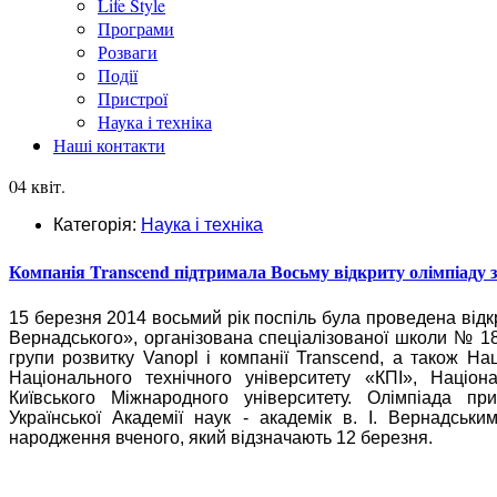
Life Style
Програми
Розваги
Події
Пристрої
Наука і техніка
Наші контакти
04 квіт.
Категорія:
Наука і техніка
Компанія Transcend підтримала Восьму відкриту олімпіаду
15 березня 2014 восьмий рік поспіль була проведена відк
Вернадського», організована спеціалізованої школи № 1
групи розвитку Vanopl і компанії Transcend, а також На
Національного технічного університету «КПІ», Націон
Київського Міжнародного університету. Олімпіада п
Української Академії наук - академік в. І. Вернадськи
народження вченого, який відзначають 12 березня.