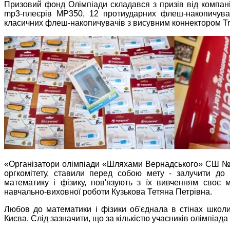
Призовий фонд Олімпіади складався з призів від компан
mp3-плеєрів MP350, 12 протиударних флеш-накопичувач
класичних флеш-накопичувачів з висувним коннектором Tr
«Організатори олімпіади «Шляхами Вернадського» СШ № 
оргкомітету, ставили перед собою мету - залучити до у
математику і фізику, пов'язують з їх вивченням своє 
навчально-виховної роботи Кузькова Тетяна Петрівна.
Любов до математики і фізики об'єднала в стінах школ
Києва. Слід зазначити, що за кількістю учасників олімпіада