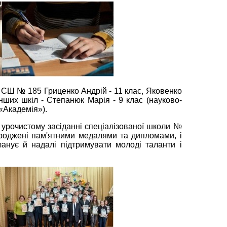
і СШ № 185 Гриценко Андрій - 11 клас, Яковенко
інших шкіл - Степанюк Марія - 9 клас (науково-
 «Академія»).
урочистому засіданні спеціалізованої школи №
роджені пам'ятними медалями та дипломами, і
ланує й надалі підтримувати молоді таланти і