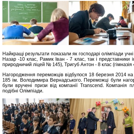
Найкращі результати показали як господарі олімпіади учн
Назар -10 клас, Рамик Іван - 7 клас, так і представники 
природничий ліцей № 145), Тригуб Антон - 8 клас (гімназія
Нагородження переможців відбулося 18 березня 2014 на 
185 ім. Володимира Вернадського. Переможці були наго
були вручені призи від компанії Transcend. Компанія п
подібні Олімпіади.