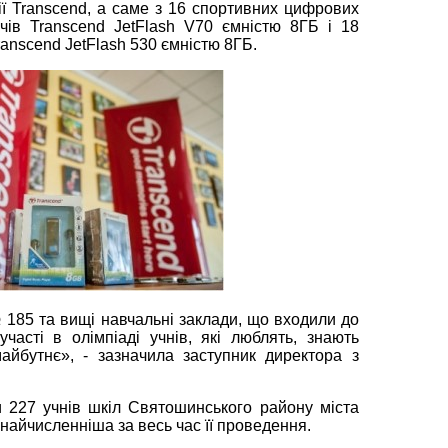
ії Transcend, а саме з 16 спортивних цифрових
ів Transcend JetFlash V70 ємністю 8ГБ і 18
anscend JetFlash 530 ємністю 8ГБ.
185 та вищі навчальні заклади, що входили до
часті в олімпіаді учнів, які люблять, знають
майбутнє», - зазначила заступник директора з
и 227 учнів шкіл Святошинського району міста
 найчисленніша за весь час її проведення.