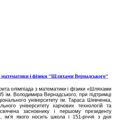
 з математики і фізики "Шляхами Вернадського"
рита олімпіада з математики і фізики «Шляхами
85 ім. Володимира Вернадського, при підтримці
ціонального університету ім. Тараса Шевченка,
ального університету харчових технологій та
рисвячена засновнику і першому президенту
м, ім'я якого носить школа і 151-річчя з дня