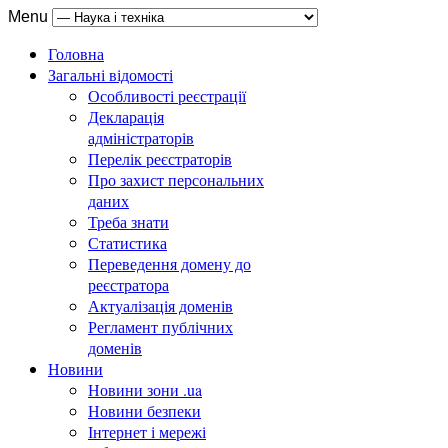
Menu
Головна
Загальні відомості
Особливості реєстрації
Декларація
адміністраторів
Перелік реєстраторів
Про захист персональних
даних
Треба знати
Статистика
Переведення домену до
реєстратора
Актуалізація доменів
Регламент публічних
доменів
Новини
Новини зони .ua
Новини безпеки
Інтернет і мережі