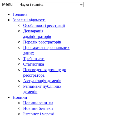
Menu
Головна
Загальні відомості
Особливості реєстрації
Декларація
адміністраторів
Перелік реєстраторів
Про захист персональних
даних
Треба знати
Статистика
Переведення домену до
реєстратора
Актуалізація доменів
Регламент публічних
доменів
Новини
Новини зони .ua
Новини безпеки
Інтернет і мережі