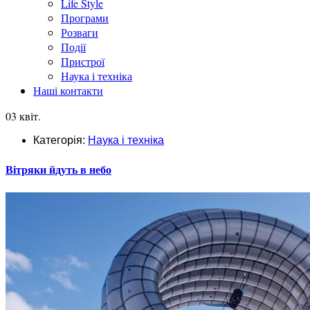
Life Style
Програми
Розваги
Події
Пристрої
Наука і техніка
Наші контакти
03 квіт.
Категорія:
Наука і техніка
Вітряки йдуть в небо