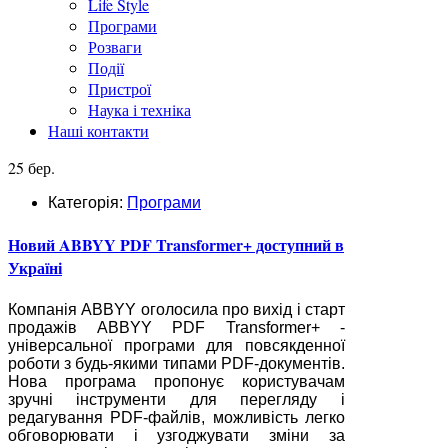
Life Style
Програми
Розваги
Події
Пристрої
Наука і техніка
Наші контакти
25 бер.
Категорія:
Програми
Новий ABBYY PDF Transformer+ доступний в
Україні
Компанія ABBYY оголосила про вихід і старт
продажів ABBYY PDF Transformer+ -
універсальної програми для повсякденної
роботи з будь-якими типами PDF-документів.
Нова програма пропонує користувачам
зручні інструменти для перегляду і
редагування PDF-файлів, можливість легко
обговорювати і узгоджувати зміни за