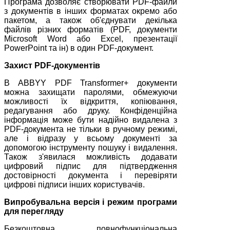
Програма дозволяє створювати PDF-файли
з документів в інших форматах окремо або
пакетом, а також об'єднувати декілька
файлів різних форматів (PDF, документи
Microsoft Word або Excel, презентації
PowerPoint та ін) в один PDF-документ.
Захист
PDF
-документів
В ABBYY PDF Transformer+ документи
можна захищати паролями, обмежуючи
можливості їх відкриття, копіювання,
редагування або друку. Конфіденційна
інформація може бути надійно видалена з
PDF-документа не тільки в ручному режимі,
але і відразу у всьому документі за
допомогою інструменту пошуку і видалення.
Також з'явилася можливість додавати
цифровий підпис для підтвердження
достовірності документа і перевіряти
цифрові підписи інших користувачів.
Випробувальна версія і режим програми
для перегляду
Безкоштовна повнофункціональна