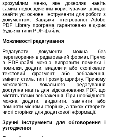
зрозумілим меню, яке дозволяє навіть
самим недосвідченим користувачам швидко
знайти усі основні інструменти для роботи з
документом. Завдяки інтегрованої Adobe
PDF Library програма гарантовано відкриє
будь-які типи PDF-файлу.
Можливості редагування
Редагувати документи можна без
перетворення в редагований формат. Прямо
в PDF-файлі можна виправити помилки і
помилки, додати, видалити або скопіювати
текстовий фрагмент або зображення,
змінити стиль, тип і розмір шрифту. Причому
можливість локального редагування
доступна навіть для відсканованих PDF, що
містять тільки зображення. При необхідності
можна додати, видалити, замінити або
поміняти місцями сторінки, а також створити
чисті сторінки для додаткової інформації.
Зручні інструменти для обговорення і
узгодження