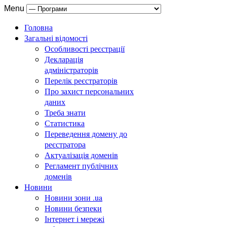
Menu
Головна
Загальні відомості
Особливості реєстрації
Декларація
адміністраторів
Перелік реєстраторів
Про захист персональних
даних
Треба знати
Статистика
Переведення домену до
реєстратора
Актуалізація доменів
Регламент публічних
доменів
Новини
Новини зони .ua
Новини безпеки
Інтернет і мережі