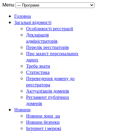
Menu
Головна
Загальні відомості
Особливості реєстрації
Декларація
адміністраторів
Перелік реєстраторів
Про захист персональних
даних
Треба знати
Статистика
Переведення домену до
реєстратора
Актуалізація доменів
Регламент публічних
доменів
Новини
Новини зони .ua
Новини безпеки
Інтернет і мережі