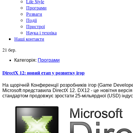
Life Style
Програми
Розваги
Події
Пристрої
Наука і техніка
Наші контакти
21 бер.
Категорія:
Програми
DirectX 12: новий етап у розвитку ігор
На щорічній Конференції розробників ігор (Game Develop
Microsoft представила DirectX 12. DX12 - це новітня версія
стандартом продовжує зростати 25-мільярдної (USD) індуст