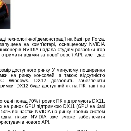
і технологічної демонстрації на базі гри Forza,
 запущена на комп'ютері, оснащеному NVIDIA
інженерів NVIDIA надала студіям розробки ігор
тримати відгуки за нової версії API, але і дає
озмір доступного ринку. У минулому, поширення
мки на ринку консолей, а також відсутністю
ОС Windows. DX12 дозволить забезпечити
римки. DX12 буде доступний як на ПК, так і на
ьогодні понад 70% ігрових ПК підтримують DX11.
их на ринок GPU підтримкою DX11 (GPU на базі
іж 50%-вої частки NVIDIA на ринку ігрових систем
 одна тільки NVIDIA вже зможе забезпечити
ористувачів нового API.