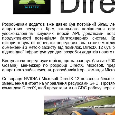
Розробникам додатків вже давно був потрібний більш ле
апаратних ресурсів. Крім загального поліпшення ефе
удосконаленням існуючих версій API, додатками нов
продуктивності потенціалу багатоядерних систем. К
використовувати переваги передових апаратних можли
обмежений з метою захисту від помилок. DirectX 12 був 
відповідної інфраструктури для розробки додатків нового 
Виступаючи перед аудиторією, що нараховує близько 500 
Gosalia), менеджер по розробці DirectX, Microsoft, п
апаратного забезпечення, розробників ігор і команди Micros
Співпраця NVIDIA і Microsoft DirectX 12 почалося більше
зменшення витрат на управління ресурсами GPU. Протяг
командою DirectX, щоб представити на GDC робочу версі