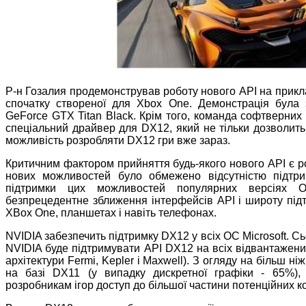
Р-н Гозалия продемонстрував роботу нового API на приклад
спочатку створеної для Xbox One. Демонстрація була
GeForce GTX Titan Black. Крім того, команда софтверних 
спеціальний драйвер для DX12, який не тільки дозволить о
можливість розробляти DX12 гри вже зараз.
Критичним фактором прийняття будь-якого нового API є р
нових можливостей було обмежено відсутністю підтри
підтримки цих можливостей популярних версіях 
безпрецедентне зближення інтерфейсів API і широту підт
XBox One, планшетах і навіть телефонах.
NVIDIA забезпечить підтримку DX12 у всіх ОС Microsoft. С
NVIDIA буде підтримувати API DX12 на всіх відвантажен
архітектури Fermi, Kepler і Maxwell). З огляду на більш н
на базі DX11 (у випадку дискретної графіки - 65%),
розробникам ігор доступ до більшої частини потенційних к