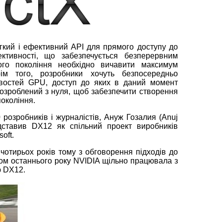
гкий і ефективний API для прямого доступу до
ктивності, що забезпечується безперервним
ого покоління необхідно вичавити максимум
рім того, розробники хочуть безпосередньо
востей GPU, доступ до яких в даний момент
розроблений з нуля, щоб забезпечити створення
покоління.
розробників і журналістів, Ануж Гозалия (Anuj
редставив DX12 як спільний проект виробників
oft.
 чотирьох років тому з обговорення підходів до
ом останнього року NVIDIA щільно працювала з
ю DX12.