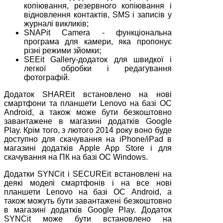
копіювання, резервного копіювання і
відновлення контактів, SMS і записів у
журналі викликів;
SNAPit Camera - функціональна
програма для камери, яка пропонує
різні режими зйомки;
SEEit Gallery-додаток для швидкої і
легкої обробки і редагування
фотографій.
Додаток SHAREit встановлено на нові
смартфони та планшети Lenovo на базі ОС
Android, а також може бути безкоштовно
завантажене в магазині додатків Google
Play. Крім того, з лютого 2014 року воно буде
доступно для скачування на iPhone/iPad в
магазині додатків Apple App Store і для
скачування на ПК на базі ОС Windows.
Додатки SYNCit і SECUREit встановлені на
деякі моделі смартфонів і на все нові
планшети Lenovo на базі ОС Android, а
також можуть бути завантажені безкоштовно
в магазині додатків Google Play. Додаток
SYNCit може бути встановлено на