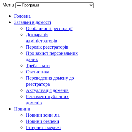
Menu
Головна
Загальні відомості
Особливості реєстрації
Декларація
адміністраторів
Перелік реєстраторів
Про захист персональних
даних
Треба знати
Статистика
Переведення домену до
реєстратора
Актуалізація доменів
Регламент публічних
доменів
Новини
Новини зони .ua
Новини безпеки
Інтернет і мережі