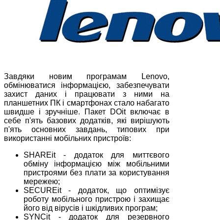
Завдяки новим програмам Lenovo,
обмінюватися інформацією, забезпечувати
захист даних і працювати з ними на
планшетних ПК і смартфонах стало набагато
швидше і зручніше. Пакет DOit включає в
себе п'ять базових додатків, які вирішують
п'ять основних завдань, типових при
використанні мобільних пристроїв:
SHAREit - додаток для миттєвого
обміну інформацією між мобільними
пристроями без плати за користування
мережею;
SECUREit - додаток, що оптимізує
роботу мобільного пристрою і захищає
його від вірусів і шкідливих програм;
SYNCit - додаток для резервного