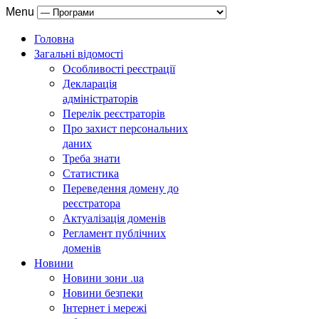
Menu
Головна
Загальні відомості
Особливості реєстрації
Декларація
адміністраторів
Перелік реєстраторів
Про захист персональних
даних
Треба знати
Статистика
Переведення домену до
реєстратора
Актуалізація доменів
Регламент публічних
доменів
Новини
Новини зони .ua
Новини безпеки
Інтернет і мережі