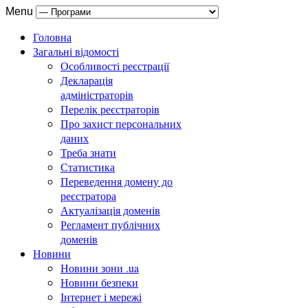
Menu
Головна
Загальні відомості
Особливості реєстрації
Декларація
адміністраторів
Перелік реєстраторів
Про захист персональних
даних
Треба знати
Статистика
Переведення домену до
реєстратора
Актуалізація доменів
Регламент публічних
доменів
Новини
Новини зони .ua
Новини безпеки
Інтернет і мережі