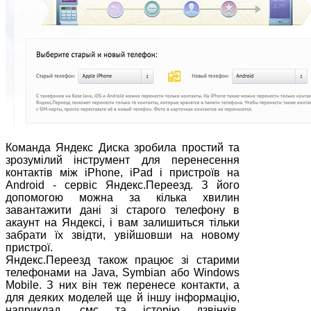
Команда Яндекс Диска зробила простий та
зрозумілий інструмент для перенесення
контактів між iPhone, iPad і пристроїв на
Android - сервіс Яндекс.Переезд. З його
допомогою можна за кілька хвилин
завантажити дані зі старого телефону в
акаунт на Яндексі, і вам залишиться тільки
забрати їх звідти, увійшовши на новому
пристрої.
Яндекс.Переезд також працює зі старими
телефонами на Java, Symbian або Windows
Mobile. З них він теж перенесе контакти, а
для деяких моделей ще й іншу інформацію,
наприклад, смс та історію дзвінків.