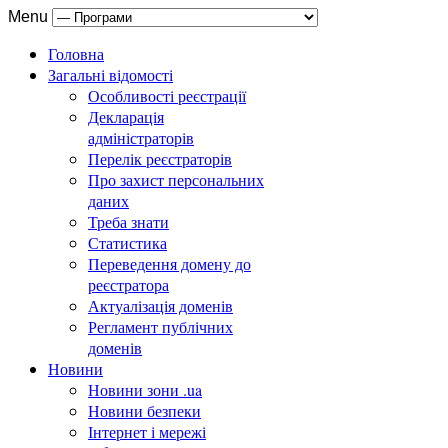
Menu
Головна
Загальні відомості
Особливості реєстрації
Декларація
адміністраторів
Перелік реєстраторів
Про захист персональних
даних
Треба знати
Статистика
Переведення домену до
реєстратора
Актуалізація доменів
Регламент публічних
доменів
Новини
Новини зони .ua
Новини безпеки
Інтернет і мережі