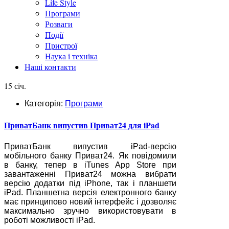
Life Style
Програми
Розваги
Події
Пристрої
Наука і техніка
Наші контакти
15 січ.
Категорія:
Програми
ПриватБанк випустив Приват24 для iPad
ПриватБанк випустив iPad-версію
мобільного банку Приват24. Як повідомили
в банку, тепер в iTunes App Store при
завантаженні Приват24 можна вибрати
версію додатки під iPhone, так і планшети
iPad. Планшетна версія електронного банку
має принципово новий інтерфейс і дозволяє
максимально зручно використовувати в
роботі можливості iPad.