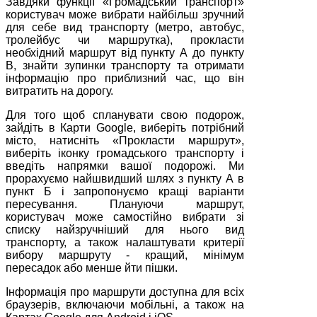
Завдяки функції «Громадський транспорт»
користувач може вибрати найбільш зручний
для себе вид транспорту (метро, автобус,
тролейбус чи маршрутка), прокласти
необхідний маршрут від пункту А до пункту
В, знайти зупинки транспорту та отримати
інформацію про приблизний час, що він
витратить на дорогу.
Для того щоб спланувати свою подорож,
зайдіть в Карти Google, виберіть потрібний
місто, натисніть «Прокласти маршрут»,
виберіть іконку громадського транспорту і
введіть напрямки вашої подорожі. Ми
прорахуємо найшвидший шлях з пункту А в
пункт Б і запропонуємо кращі варіанти
пересування. Плануючи маршрут,
користувач може самостійно вибрати зі
списку найзручніший для нього вид
транспорту, а також налаштувати критерії
вибору маршруту - кращий, мінімум
пересадок або менше йти пішки.
Інформація про маршрути доступна для всіх
браузерів, включаючи мобільні, а також на