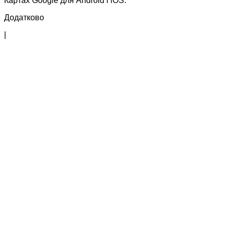
Картах Google для Android і iOS.
Додатково
|