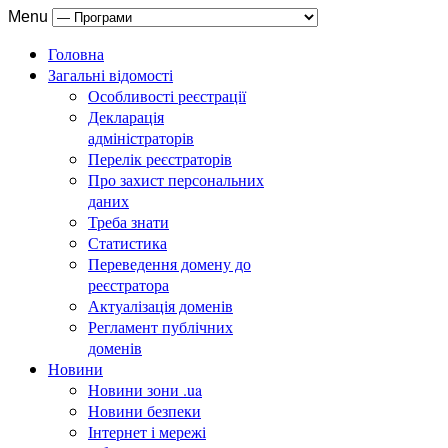
Menu
Головна
Загальні відомості
Особливості реєстрації
Декларація
адміністраторів
Перелік реєстраторів
Про захист персональних
даних
Треба знати
Статистика
Переведення домену до
реєстратора
Актуалізація доменів
Регламент публічних
доменів
Новини
Новини зони .ua
Новини безпеки
Інтернет і мережі