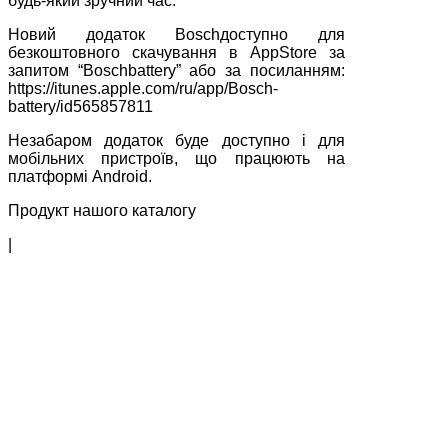
будь-який зручний час.
Новий додаток Boschдоступно для
безкоштовного скачування в AppStore за
запитом “Boschbattery” або за посиланням:
https://itunes.apple.com/ru/app/Bosch-
battery/id565857811
Незабаром додаток буде доступно і для
мобільних пристроїв, що працюють на
платформі Android.
Продукт нашого каталогу
|