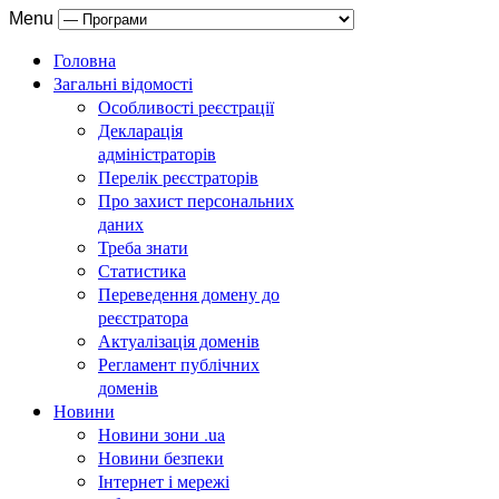
Menu
Головна
Загальні відомості
Особливості реєстрації
Декларація
адміністраторів
Перелік реєстраторів
Про захист персональних
даних
Треба знати
Статистика
Переведення домену до
реєстратора
Актуалізація доменів
Регламент публічних
доменів
Новини
Новини зони .ua
Новини безпеки
Інтернет і мережі