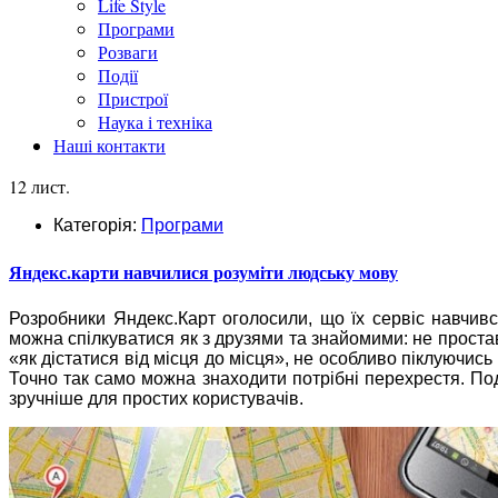
Life Style
Програми
Розваги
Події
Пристрої
Наука і техніка
Наші контакти
12 лист.
Категорія:
Програми
Яндекс.карти навчилися розуміти людську мову
Розробники Яндекс.Карт оголосили, що їх сервіс навчив
можна спілкуватися як з друзями та знайомими: не проста
«як дістатися від місця до місця», не особливо піклуючись
Точно так само можна знаходити потрібні перехрестя. По
зручніше для простих користувачів.