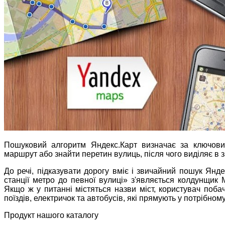
Пошуковий алгоритм Яндекс.Карт визначає за ключови
маршрут або знайти перетин вулиць, після чого виділяє в за
До речі, підказувати дорогу вміє і звичайний пошук Яндек
станції метро до певної вулиці» з'являється колдунщик
Якщо ж у питанні містяться назви міст, користувач поб
поїздів, електричок та автобусів, які прямують у потрібном
Продукт нашого каталогу