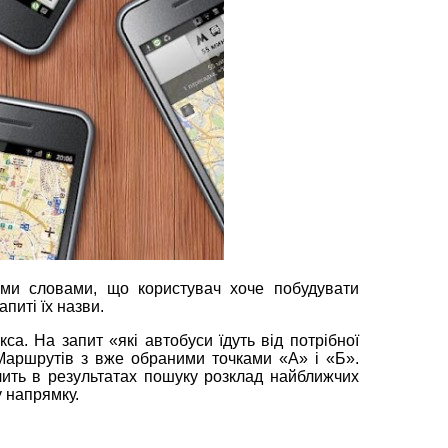
ми словами, що користувач хоче побудувати
питі їх назви.
са. На запит «які автобуси їдуть від потрібної
 Маршрутів з вже обраними точками «А» і «Б».
ачить в результатах пошуку розклад найближчих
у напрямку.