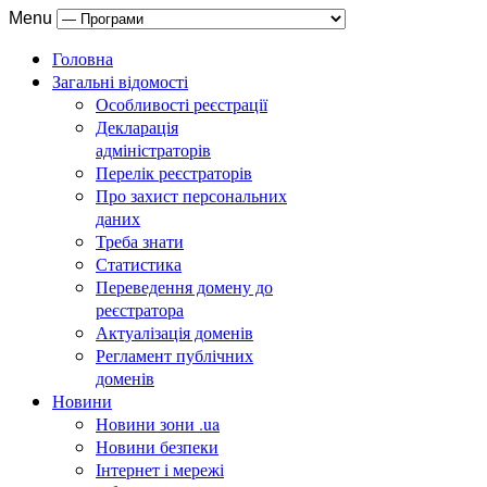
Menu
Головна
Загальні відомості
Особливості реєстрації
Декларація
адміністраторів
Перелік реєстраторів
Про захист персональних
даних
Треба знати
Статистика
Переведення домену до
реєстратора
Актуалізація доменів
Регламент публічних
доменів
Новини
Новини зони .ua
Новини безпеки
Інтернет і мережі