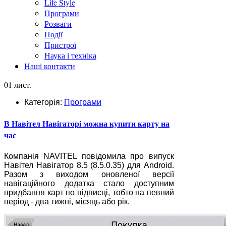
Life Style
Програми
Розваги
Події
Пристрої
Наука і техніка
Наші контакти
01 лист.
Категорія:
Програми
В Навітел Навігаторі можна купити карту на
час
Компанія NAVITEL повідомила про випуск
Навітел Навігатор 8.5 (8.5.0.35) для Android.
Разом з виходом оновленої версії
навігаційного додатка стало доступним
придбання карт по підписці, тобто на певний
період - два тижні, місяць або рік.