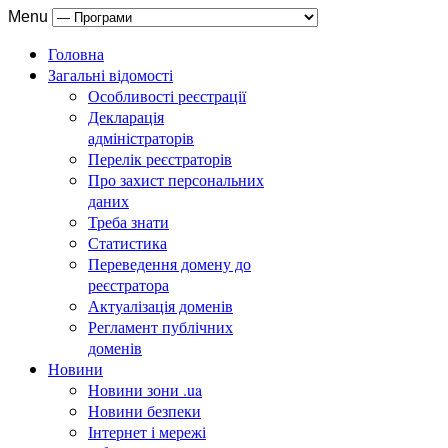
Menu
Головна
Загальні відомості
Особливості реєстрації
Декларація
адміністраторів
Перелік реєстраторів
Про захист персональних
даних
Треба знати
Статистика
Переведення домену до
реєстратора
Актуалізація доменів
Регламент публічних
доменів
Новини
Новини зони .ua
Новини безпеки
Інтернет і мережі