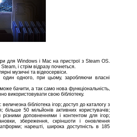
ігри для Windows і Mac на пристрої з Steam OS.
 Steam, і стрім відразу почнеться.
лярні музичні та відеосервіси.
ри один одного, при цьому, заробляючи власні
зможе бачити, а так само нова функціональність,
вно використовувати свою бібліотеку.
величезна бібліотека ігор; доступ до каталогу з
; більше 50 мільйонів активних користувачів;
и різними доповненнями і контентом для ігор;
новки, збереження, скріншоти і оновлення
латформи; нарешті, широка доступність в 185