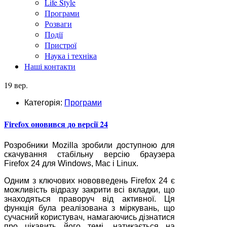
Life Style
Програми
Розваги
Події
Пристрої
Наука і техніка
Наші контакти
19 вер.
Категорія:
Програми
Firefox оновився до версії 24
Розробники Mozilla зробили доступною для
скачування стабільну версію браузера
Firefox 24 для Windows, Mac і Linux.
Одним з ключових нововведень Firefox 24 є
можливість відразу закрити всі вкладки, що
знаходяться праворуч від активної. Ця
функція була реалізована з міркувань, що
сучасний користувач, намагаючись дізнатися
про цікавить його темі, натикається на