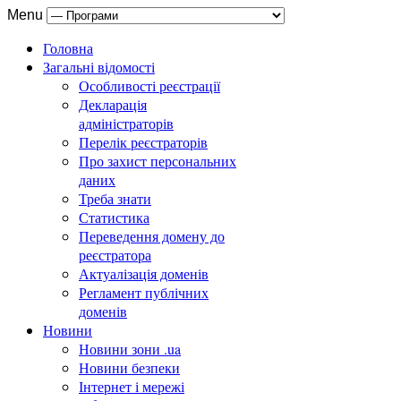
Menu
Головна
Загальні відомості
Особливості реєстрації
Декларація
адміністраторів
Перелік реєстраторів
Про захист персональних
даних
Треба знати
Статистика
Переведення домену до
реєстратора
Актуалізація доменів
Регламент публічних
доменів
Новини
Новини зони .ua
Новини безпеки
Інтернет і мережі