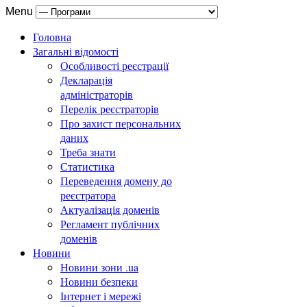
Menu
Головна
Загальні відомості
Особливості реєстрації
Декларація
адміністраторів
Перелік реєстраторів
Про захист персональних
даних
Треба знати
Статистика
Переведення домену до
реєстратора
Актуалізація доменів
Регламент публічних
доменів
Новини
Новини зони .ua
Новини безпеки
Інтернет і мережі