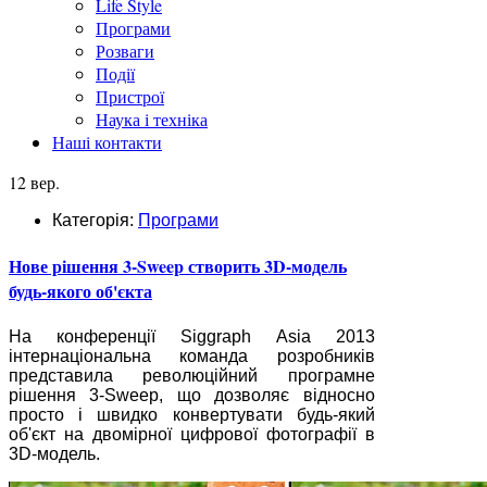
Life Style
Програми
Розваги
Події
Пристрої
Наука і техніка
Наші контакти
12 вер.
Категорія:
Програми
Нове рішення 3-Sweep створить 3D-модель
будь-якого об'єкта
На конференції Siggraph Asia 2013
інтернаціональна команда розробників
представила революційний програмне
рішення 3-Sweep, що дозволяє відносно
просто і швидко конвертувати будь-який
об'єкт на двомірної цифрової фотографії в
3D-модель.