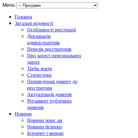
Menu
Головна
Загальні відомості
Особливості реєстрації
Декларація
адміністраторів
Перелік реєстраторів
Про захист персональних
даних
Треба знати
Статистика
Переведення домену до
реєстратора
Актуалізація доменів
Регламент публічних
доменів
Новини
Новини зони .ua
Новини безпеки
Інтернет і мережі