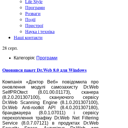
Life Style
Програми
Розваги
Події
Пристрої
Наука і техніка
Наші контакти
28 серп.
Категорія:
Програми
Оновився пакет Dr.Web 8.0 для Windows
Компанія «Доктор Веб» повідомила про
оновлення модулі самозахисту Dr.Web
SelfPROtect (8.01.00.01173), сканера
(8.2.0.201307100), скануючого сервісу
Dr.Web Scanning Engine (8.1.0.201307100),
Dr.Web Anti-rootkit API (8.4.0.201307180),
брандмауера (8.0.1.07011) і сервісу
перехоплення трафіку Dr.Web Net Filtering
Service (8.0.7.07121) в продуктах Dr.Web