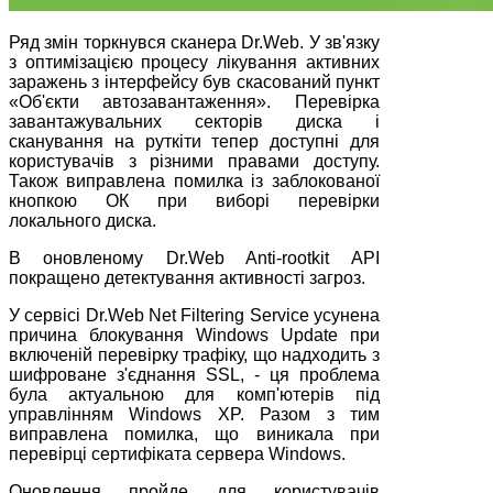
Ряд змін торкнувся сканера Dr.Web. У зв'язку
з оптимізацією процесу лікування активних
заражень з інтерфейсу був скасований пункт
«Об'єкти автозавантаження». Перевірка
завантажувальних секторів диска і
сканування на руткіти тепер доступні для
користувачів з різними правами доступу.
Також виправлена помилка із заблокованої
кнопкою ОК при виборі перевірки
локального диска.
В оновленому Dr.Web Anti-rootkit API
покращено детектування активності загроз.
У сервісі Dr.Web Net Filtering Service усунена
причина блокування Windows Update при
включеній перевірку трафіку, що надходить з
шифроване з'єднання SSL, - ця проблема
була актуальною для комп'ютерів під
управлінням Windows XP. Разом з тим
виправлена помилка, що виникала при
перевірці сертифіката сервера Windows.
Оновлення пройде для користувачів