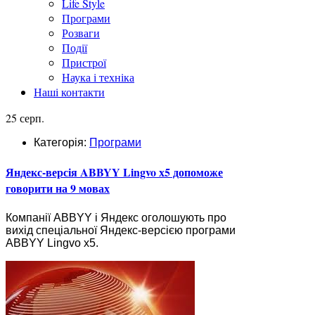
Life Style
Програми
Розваги
Події
Пристрої
Наука і техніка
Наші контакти
25 серп.
Категорія:
Програми
Яндекс-версія ABBYY Lingvo х5 допоможе
говорити на 9 мовах
Компанії ABBYY і Яндекс оголошують про
вихід спеціальної Яндекс-версією програми
ABBYY Lingvo х5.