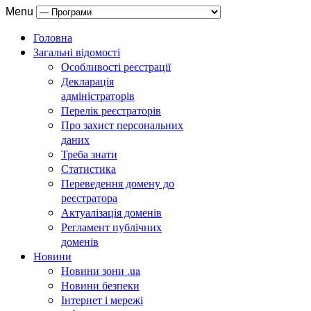
Menu
Головна
Загальні відомості
Особливості реєстрації
Декларація
адміністраторів
Перелік реєстраторів
Про захист персональних
даних
Треба знати
Статистика
Переведення домену до
реєстратора
Актуалізація доменів
Регламент публічних
доменів
Новини
Новини зони .ua
Новини безпеки
Інтернет і мережі