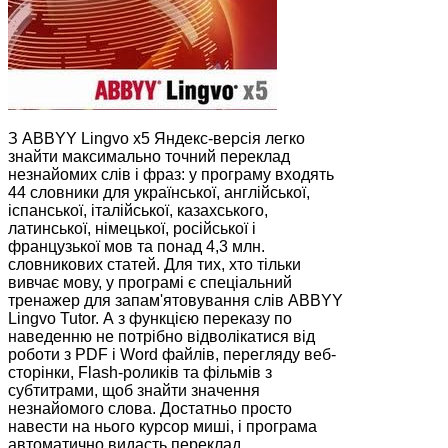
З ABBYY Lingvo x5 Яндекс-версія легко
знайти максимально точний переклад
незнайомих слів і фраз: у програму входять
44 словники для української, англійської,
іспанської, італійської, казахського,
латинської, німецької, російської і
французької мов та понад 4,3 млн.
словникових статей. Для тих, хто тільки
вивчає мову, у програмі є спеціальний
тренажер для запам'ятовування слів ABBYY
Lingvo Tutor. А з функцією переказу по
наведенню не потрібно відволікатися від
роботи з PDF і Word файлів, перегляду веб-
сторінки, Flash-роликів та фільмів з
субтитрами, щоб знайти значення
незнайомого слова. Достатньо просто
навести на нього курсор миші, і програма
автоматично видасть переклад.