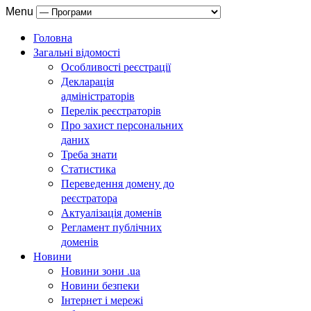
Menu
Головна
Загальні відомості
Особливості реєстрації
Декларація
адміністраторів
Перелік реєстраторів
Про захист персональних
даних
Треба знати
Статистика
Переведення домену до
реєстратора
Актуалізація доменів
Регламент публічних
доменів
Новини
Новини зони .ua
Новини безпеки
Інтернет і мережі