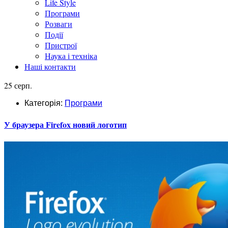
Life Style
Програми
Розваги
Події
Пристрої
Наука і техніка
Наші контакти
25 серп.
Категорія:
Програми
У браузера Firefox новий логотип