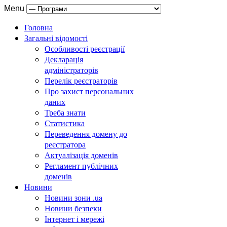
Menu
Головна
Загальні відомості
Особливості реєстрації
Декларація
адміністраторів
Перелік реєстраторів
Про захист персональних
даних
Треба знати
Статистика
Переведення домену до
реєстратора
Актуалізація доменів
Регламент публічних
доменів
Новини
Новини зони .ua
Новини безпеки
Інтернет і мережі