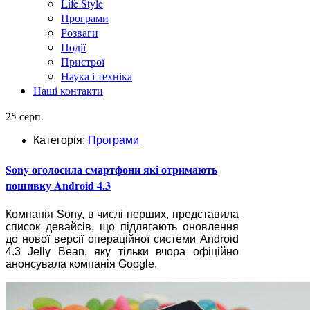
Life Style
Програми
Розваги
Події
Пристрої
Наука і техніка
Наші контакти
25 серп.
Категорія:
Програми
Sony оголосила смартфони які отримають
пошивку Android 4.3
Компанія Sony, в числі перших, представила
список девайсів, що підлягають оновлення
до нової версії операційної системи Android
4.3 Jelly Bean, яку тільки вчора офіційно
анонсувала компанія Google.