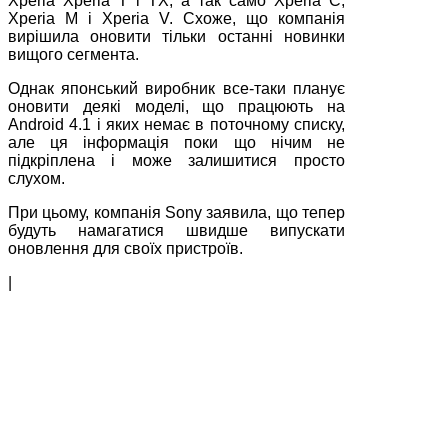
Xperia Xperia T і TX, а так само Xperia C,
Xperia M і Xperia V. Схоже, що компанія
вирішила оновити тільки останні новинки
вищого сегмента.
Однак японський виробник все-таки планує
оновити деякі моделі, що працюють на
Android 4.1 і яких немає в поточному списку,
але ця інформація поки що нічим не
підкріплена і може залишитися просто
слухом.
При цьому, компанія Sony заявила, що тепер
будуть намагатися швидше випускати
оновлення для своїх пристроїв.
|