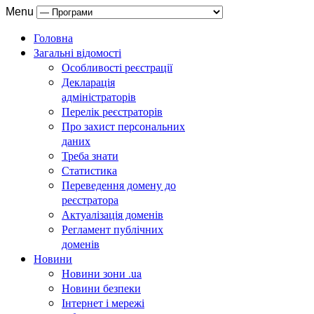
Menu
Головна
Загальні відомості
Особливості реєстрації
Декларація
адміністраторів
Перелік реєстраторів
Про захист персональних
даних
Треба знати
Статистика
Переведення домену до
реєстратора
Актуалізація доменів
Регламент публічних
доменів
Новини
Новини зони .ua
Новини безпеки
Інтернет і мережі