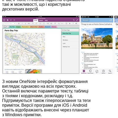
такі ж можливості, що і користувачі
десктопних версій.
З новим OneNote інтерфейс форматування
виглядає однаково на всіх пристроях.
Останній включає параметри тексту, таблиці
з тінями і кордонами, розкладку і т.д.
Підтримуються також гіперпосилання та теги
приміток. Версії програми для iOS і Android
навіть відображають внесені через планшет
з Windows примітки.