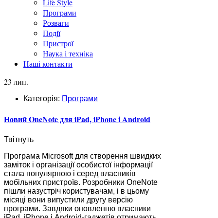
Life Style
Програми
Розваги
Події
Пристрої
Наука і техніка
Наші контакти
23 лип.
Категорія:
Програми
Новий OneNote для iPad, iPhone і Android
Твітнуть
Програма Microsoft для створення швидких
заміток і організації особистої інформації
стала популярною і серед власників
мобільних пристроїв. Розробники OneNote
пішли назустріч користувачам, і в цьому
місяці вони випустили другу версію
програми. Завдяки оновленню власники
iPad, iPhone і Android-гаджетів отримають