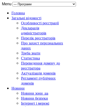
Menu
Головна
Загальні відомості
Особливості реєстрації
Декларація
адміністраторів
Перелік реєстраторів
Про захист персональних
даних
Треба знати
Статистика
Переведення домену до
реєстратора
Актуалізація доменів
Регламент публічних
доменів
Новини
Новини зони .ua
Новини безпеки
Інтернет і мережі