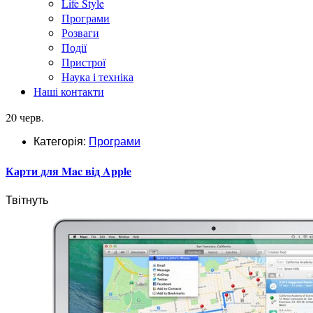
Life Style
Програми
Розваги
Події
Пристрої
Наука і техніка
Наші контакти
20 черв.
Категорія:
Програми
Карти для Mac від Apple
Твітнуть