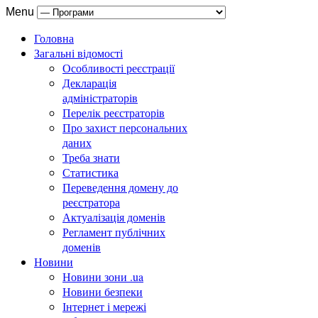
Menu
Головна
Загальні відомості
Особливості реєстрації
Декларація
адміністраторів
Перелік реєстраторів
Про захист персональних
даних
Треба знати
Статистика
Переведення домену до
реєстратора
Актуалізація доменів
Регламент публічних
доменів
Новини
Новини зони .ua
Новини безпеки
Інтернет і мережі