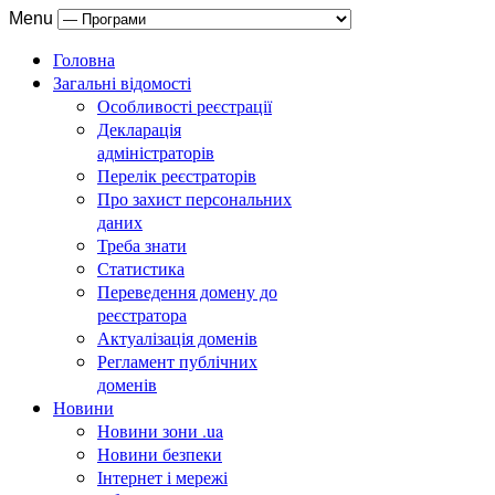
Menu
Головна
Загальні відомості
Особливості реєстрації
Декларація
адміністраторів
Перелік реєстраторів
Про захист персональних
даних
Треба знати
Статистика
Переведення домену до
реєстратора
Актуалізація доменів
Регламент публічних
доменів
Новини
Новини зони .ua
Новини безпеки
Інтернет і мережі