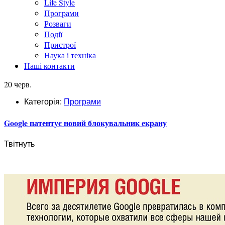
Life Style
Програми
Розваги
Події
Пристрої
Наука і техніка
Наші контакти
20 черв.
Категорія:
Програми
Google патентує новий блокувальник екрану
Твітнуть