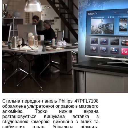
Стильна передня панель Philips 47PFL7108
обрамлена ультратонкої оправою з матового
алюмінію. Трохи нижче екрана
розташовується вишукана вставка з
вбудованою камерою, виконана в білих та
сріблястих тонах. Унікальна відкрита