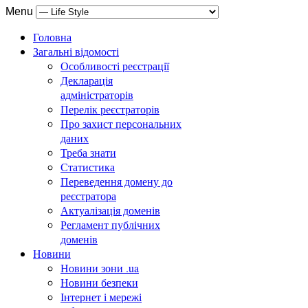
Menu
Головна
Загальні відомості
Особливості реєстрації
Декларація
адміністраторів
Перелік реєстраторів
Про захист персональних
даних
Треба знати
Статистика
Переведення домену до
реєстратора
Актуалізація доменів
Регламент публічних
доменів
Новини
Новини зони .ua
Новини безпеки
Інтернет і мережі