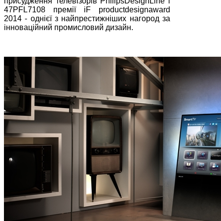
присудження телевізорів PhilipsDesignLine і
47PFL7108 премії iF productdesignaward
2014 - однієї з найпрестижніших нагород за
інноваційний промисловий дизайн.