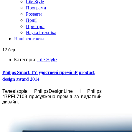
Life Style
Програми
Розваги
Події
Пристрої
Наука і техніка
Наші контакти
12 бер.
Категорія:
Life Style
Philips Smart TV удостоєні премії iF product
design award 2014
Телевізорів PhilipsDesignLine і Philips
47PFL7108 присуджена премія за видатний
дизайн.