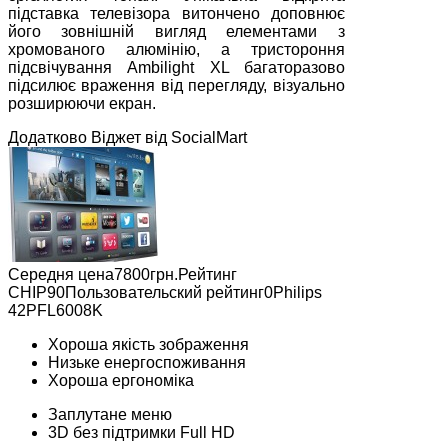
підставка телевізора витончено доповнює
його зовнішній вигляд елементами з
хромованого алюмінію, а тристороння
підсвічування Ambilight XL багаторазово
підсилює враження від перегляду, візуально
розширюючи екран.
Додатково Віджет від SocialMart
Середня цена7800грн.Рейтинг
СНІР90Пользовательский рейтинг0Philips
42PFL6008K
Хороша якість зображення
Низьке енергоспоживання
Хороша ергономіка
Заплутане меню
3D без підтримки Full HD