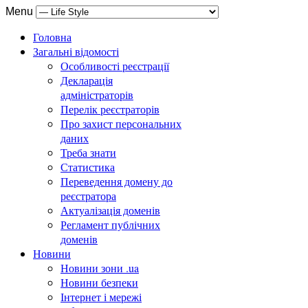
Menu
Головна
Загальні відомості
Особливості реєстрації
Декларація
адміністраторів
Перелік реєстраторів
Про захист персональних
даних
Треба знати
Статистика
Переведення домену до
реєстратора
Актуалізація доменів
Регламент публічних
доменів
Новини
Новини зони .ua
Новини безпеки
Інтернет і мережі