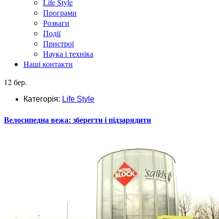
Life Style
Програми
Розваги
Події
Пристрої
Наука і техніка
Наші контакти
12 бер.
Категорія:
Life Style
Велосипедна вежа: зберегти і підзарядити