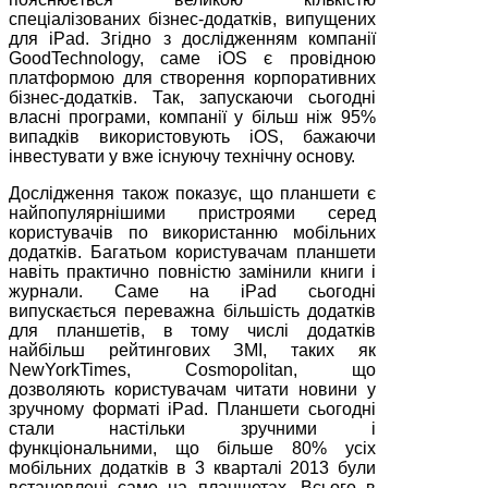
спеціалізованих бізнес-додатків, випущених
для iPad. Згідно з дослідженням компанії
GoodTechnology, саме iOS є провідною
платформою для створення корпоративних
бізнес-додатків. Так, запускаючи сьогодні
власні програми, компанії у більш ніж 95%
випадків використовують iOS, бажаючи
інвестувати у вже існуючу технічну основу.
Дослідження також показує, що планшети є
найпопулярнішими пристроями серед
користувачів по використанню мобільних
додатків. Багатьом користувачам планшети
навіть практично повністю замінили книги і
журнали. Саме на iPad сьогодні
випускається переважна більшість додатків
для планшетів, в тому числі додатків
найбільш рейтингових ЗМІ, таких як
NewYorkTimes, Cosmopolitan, що
дозволяють користувачам читати новини у
зручному форматі iPad. Планшети сьогодні
стали настільки зручними і
функціональними, що більше 80% усіх
мобільних додатків в 3 кварталі 2013 були
встановлені саме на планшетах. Всього в