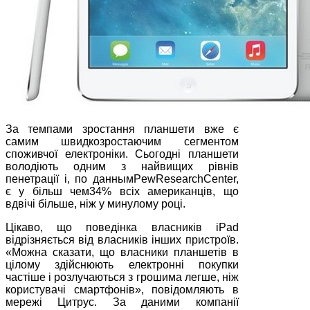
За темпами зростання планшети вже є
самим швидкозростаючим сегментом
споживчої електроніки. Сьогодні планшети
володіють одним з найвищих рівнів
пенетрації і, по даннымPewResearchCenter,
є у більш чем34% всіх американців, що
вдвічі більше, ніж у минулому році.
Цікаво, що поведінка власників iPad
відрізняється від власників інших пристроїв.
«Можна сказати, що власники планшетів в
цілому здійснюють електронні покупки
частіше і розлучаються з грошима легше, ніж
користувачі смартфонів», повідомляють в
мережі Цитрус. За даними компанії