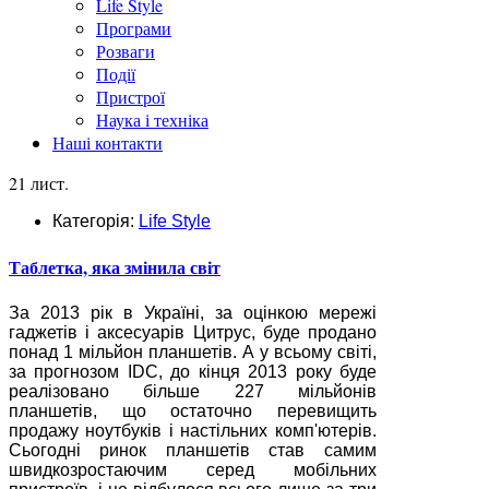
Life Style
Програми
Розваги
Події
Пристрої
Наука і техніка
Наші контакти
21 лист.
Категорія:
Life Style
Таблетка, яка змінила світ
За 2013 рік в Україні, за оцінкою мережі
гаджетів і аксесуарів Цитрус, буде продано
понад 1 мільйон планшетів. А у всьому світі,
за прогнозом IDC, до кінця 2013 року буде
реалізовано більше 227 мільйонів
планшетів, що остаточно перевищить
продажу ноутбуків і настільних комп'ютерів.
Сьогодні ринок планшетів став самим
швидкозростаючим серед мобільних