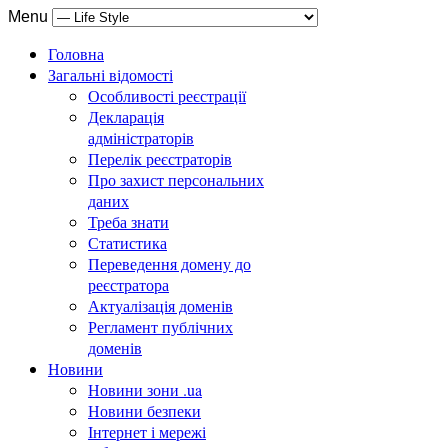
Menu
Головна
Загальні відомості
Особливості реєстрації
Декларація
адміністраторів
Перелік реєстраторів
Про захист персональних
даних
Треба знати
Статистика
Переведення домену до
реєстратора
Актуалізація доменів
Регламент публічних
доменів
Новини
Новини зони .ua
Новини безпеки
Інтернет і мережі