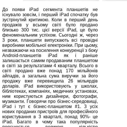
До появи iPad сегмента планшетів не
існувало зовсім, і перший iPad спочатку був
зустрінутий критикою. Коли в перший день
продажів у всьому світі було продано
близько 300 тис. цієї версії iPad, це було
феноменальним успіхом. Сьогодні ж, через
3 роки, планшети випускають всі провідні
виробники мобільної електроніки. При цьому,
незважаючи на посилення конкуренції з боку
Android-планшетів iPad як і раніше
залишається самим продаваним планшетом
в світі за результатами 4 кварталу. Всього в
світі продано вже понад 170 мільйонів
айпадів, а загальна сума виручки за його
продажу вже перевищила 26 мільярдів
доларів. iPad використовують у школах,
бібліотеках, компаніях, медичних установах,
ним користуються дизайнери, фотографи,
музиканти. Говорячи про бізнес-середовищі,
iPad і тут є бізнес-планшетом #1. З усіх
нових проданих пристроїв для професійного
користування в 3 кварталі, понад 90%- це
iPad. Багато в чому така популярність
пояснюється великою кількістю