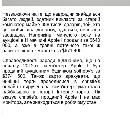
Незважаючи на те, що навряд чи знайдеться
багато людей, здатних викласти за старий
комп'ютер майже 388 тисяч доларів, той, хто
це зробив два дні тому, здається, непогано
заощадив. Наприкінці минулого року на
аукціоні в Німеччині Apple I продали за $640
000, а вже в травні поточного такої ж
раритет пішов з молотка за $671 400.
Справедливості заради відзначимо, що на
початку 2012-го комп'ютер Apple I був
проданий аукціонним будинком sotheby's за
$374 500. Також варто врахувати, що
нинішні торги проводилися в christie's
онлайн і виручена за комп'ютер сума стала
найбільшою в історії Інтернет-торгів. Як
вказує christie's, проданий Apple I не має
монітора, але знаходиться в робочому стані.
|