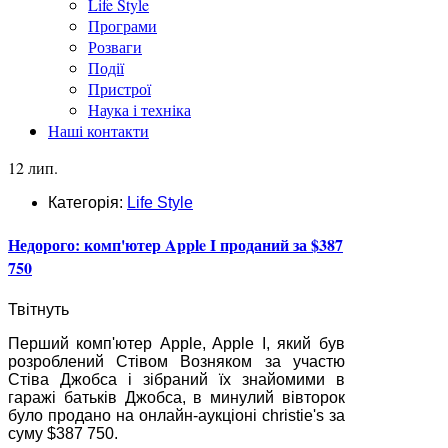
Life Style
Програми
Розваги
Події
Пристрої
Наука і техніка
Наші контакти
12 лип.
Категорія:
Life Style
Недорого: комп'ютер Apple I проданий за $387
750
Твітнуть
Перший комп'ютер Apple, Apple I, який був
розроблений Стівом Возняком за участю
Стіва Джобса і зібраний їх знайомими в
гаражі батьків Джобса, в минулий вівторок
було продано на онлайн-аукціоні christie's за
суму $387 750.