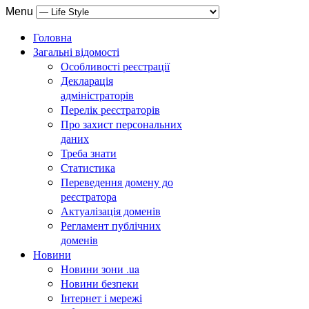
Menu
Головна
Загальні відомості
Особливості реєстрації
Декларація
адміністраторів
Перелік реєстраторів
Про захист персональних
даних
Треба знати
Статистика
Переведення домену до
реєстратора
Актуалізація доменів
Регламент публічних
доменів
Новини
Новини зони .ua
Новини безпеки
Інтернет і мережі