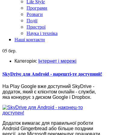
Life Style
Програми
Розваги
Події
Пристрої
Наука і техніка
Наші контакти
05 бер.
Категорія:
Інтернет і мережі
SkyDrive для Android - нарешті-те доступний!
На Play Google вже доступний SkyDrive -
додаток, який є клієнтом онлайн - служби,
яка конкурує з диском Google і Dropbox.
Додаток вимагає для правильної роботи
Android Gingerbread або більше позднии
версії, але Microsoft рекомендує працювати