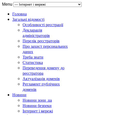
Menu
Головна
Загальні відомості
Особливості реєстрації
Декларація
адміністраторів
Перелік реєстраторів
Про захист персональних
даних
Треба знати
Статистика
Переведення домену до
реєстратора
Актуалізація доменів
Регламент публічних
доменів
Новини
Новини зони .ua
Новини безпеки
Інтернет і мережі