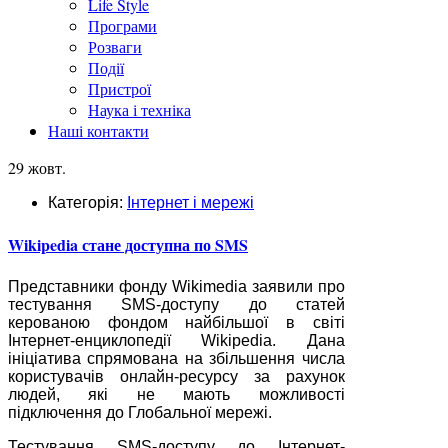
Life Style
Програми
Розваги
Події
Пристрої
Наука і техніка
Наші контакти
29 жовт.
Категорія:
Інтернет і мережі
Wikipedia стане доступна по SMS
Представники фонду Wikimedia заявили про
тестування SMS-доступу до статей
керованою фондом найбільшої в світі
Інтернет-енциклопедії Wikipedia. Дана
ініціатива спрямована на збільшення числа
користувачів онлайн-ресурсу за рахунок
людей, які не мають можливості
підключення до Глобальної мережі.
Тестування SMS-доступу до Інтернет-