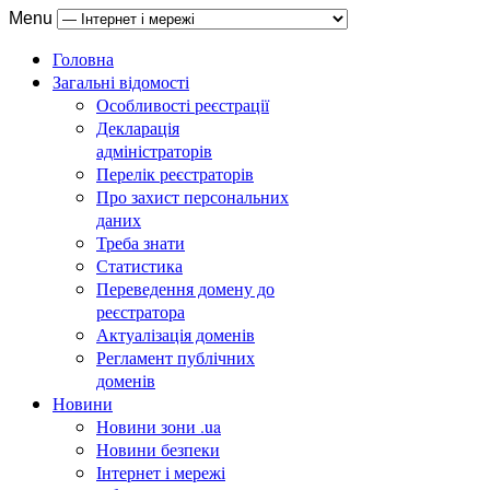
Menu
Головна
Загальні відомості
Особливості реєстрації
Декларація
адміністраторів
Перелік реєстраторів
Про захист персональних
даних
Треба знати
Статистика
Переведення домену до
реєстратора
Актуалізація доменів
Регламент публічних
доменів
Новини
Новини зони .ua
Новини безпеки
Інтернет і мережі