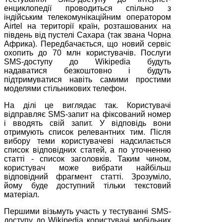
енциклопедії проводиться спільно з
індійським телекомунікаційним оператором
Airtel на території країн, розташованих на
південь від пустелі Сахара (так звана Чорна
Африка). Передбачається, що новий сервіс
охопить до 70 млн користувачів. Послуги
SMS-доступу до Wikipedia будуть
надаватися безкоштовно і будуть
підтримуватися навіть самими простими
моделями стільникових телефон.
На ділі це виглядає так. Користувачі
відправляє SMS-запит на фіксований номер
і вводять свій запит. У відповідь вони
отримують список релевантних тим. Після
вибору теми користувачеві надсилається
список відповідних статей, а по уточненню
статті - список заголовків. Таким чином,
користувач може вибрати найбільш
відповідний фрагмент статті. Зрозуміло,
йому буде доступний тільки текстовий
матеріал.
Першими візьмуть участь у тестуванні SMS-
доступу до Wikipedia користувачі мобільних