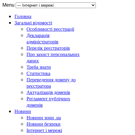
Menu
Головна
Загальні відомості
Особливості реєстрації
Декларація
адміністраторів
Перелік реєстраторів
Про захист персональних
даних
Треба знати
Статистика
Переведення домену до
реєстратора
Актуалізація доменів
Регламент публічних
доменів
Новини
Новини зони .ua
Новини безпеки
Інтернет і мережі