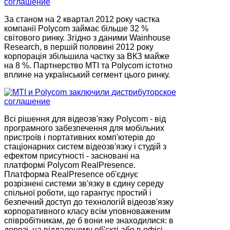
За станом на 2 квартал 2012 року частка
компанії Polycom займає більше 32 %
світового ринку. Згідно з даними Wainhouse
Research, в першій половині 2012 року
корпорація збільшила частку за ВКЗ майже
на 8 %. Партнерство MTI та Polycom істотно
вплине на український сегмент цього ринку.
Всі рішення для відеозв'язку Polycom - від
програмного забезпечення для мобільних
пристроїв і портативних комп'ютерів до
стаціонарних систем відеозв'язку і студій з
ефектом присутності - засновані на
платформі Polycom RealPresence.
Платформа RealPresence об'єднує
розрізнені системи зв'язку в єдину середу
спільної роботи, що гарантує простий і
безпечний доступ до технологій відеозв'язку
корпоративного класу всім уповноваженим
співробітникам, де б вони не знаходилися: в
дорозі, на віддаленому об'єкті або в офісі.