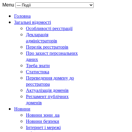
Menu
Головна
Загальні відомості
Особливості реєстрації
Декларація
адміністраторів
Перелік реєстраторів
Про захист персональних
даних
Треба знати
Статистика
Переведення домену до
реєстратора
Актуалізація доменів
Регламент публічних
доменів
Новини
Новини зони .ua
Новини безпеки
Інтернет і мережі