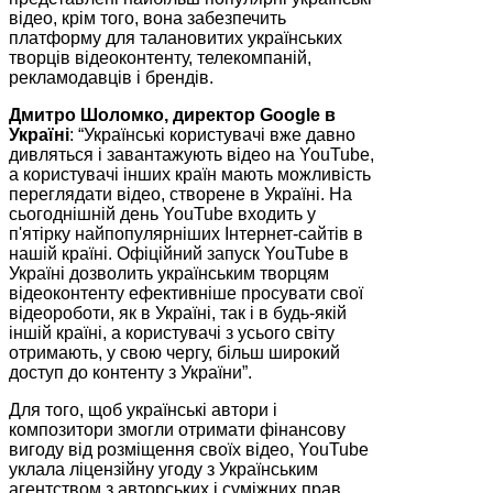
відео, крім того, вона забезпечить
платформу для талановитих українських
творців відеоконтенту, телекомпаній,
рекламодавців і брендів.
Дмитро Шоломко, директор Google в
Україні
: “Українські користувачі вже давно
дивляться і завантажують відео на YouTube,
а користувачі інших країн мають можливість
переглядати відео, створене в Україні. На
сьогоднішній день YouTube входить у
п'ятірку найпопулярніших Інтернет-сайтів в
нашій країні. Офіційний запуск YouTube в
Україні дозволить українським творцям
відеоконтенту ефективніше просувати свої
відеороботи, як в Україні, так і в будь-якій
іншій країні, а користувачі з усього світу
отримають, у свою чергу, більш широкий
доступ до контенту з України”.
Для того, щоб українські автори і
композитори змогли отримати фінансову
вигоду від розміщення своїх відео, YouTube
уклала ліцензійну угоду з Українським
агентством з авторських і суміжних прав