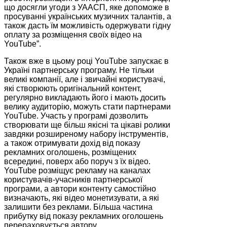
що досягли угоди з УААСП, яке допоможе в
просуванні українських музичних талантів, а
також дасть їм можливість одержувати гідну
оплату за розміщення своїх відео на
YouTube”.
Також вже в цьому році YouTube запускає в
Україні партнерську програму. Не тільки
великі компанії, але і звичайні користувачі,
які створюють оригінальний контент,
регулярно викладають його і мають досить
велику аудиторію, можуть стати партнерами
YouTube. Участь у програмі дозволить
створювати ще більш якісні та цікаві ролики
завдяки розширеному набору інструментів,
а також отримувати дохід від показу
рекламних оголошень, розміщених
всередині, поверх або поруч з їх відео.
YouTube розміщує рекламу на каналах
користувачів-учасників партнерської
програми, а автори контенту самостійно
визначають, які відео монетизувати, а які
залишити без реклами. Більша частина
прибутку від показу рекламних оголошень
перераховується автору.