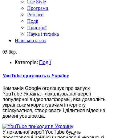
Life Style
Програми
Розваги
Події
Пристрої
Наука і техніка
Наші контакти
05 бер.
Категорія:
Події
YouTube приходить в Україну
Компанія Google оголошує про запуск
YouTube Україна - локалізованої версії
популярної видеоплатформы, яка дозволить
українським користувачам Інтернету
спілкуватися, створювати і ділитися відео на
домені youtube.ua.
У локальної версії YouTube будуть
представлені найбільш популярні українські