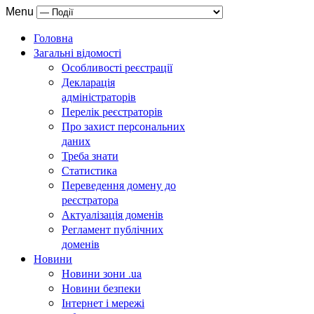
Menu
Головна
Загальні відомості
Особливості реєстрації
Декларація
адміністраторів
Перелік реєстраторів
Про захист персональних
даних
Треба знати
Статистика
Переведення домену до
реєстратора
Актуалізація доменів
Регламент публічних
доменів
Новини
Новини зони .ua
Новини безпеки
Інтернет і мережі