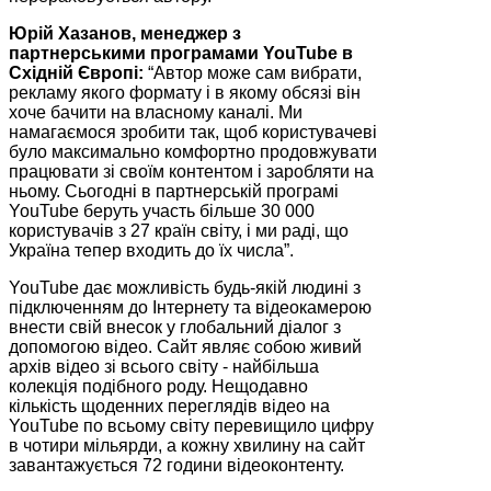
Юрій Хазанов, менеджер з
партнерськими програмами YouTube в
Східній Європі:
“Автор може сам вибрати,
рекламу якого формату і в якому обсязі він
хоче бачити на власному каналі. Ми
намагаємося зробити так, щоб користувачеві
було максимально комфортно продовжувати
працювати зі своїм контентом і заробляти на
ньому. Сьогодні в партнерській програмі
YouTube беруть участь більше 30 000
користувачів з 27 країн світу, і ми раді, що
Україна тепер входить до їх числа”.
YouTube дає можливість будь-якій людині з
підключенням до Інтернету та відеокамерою
внести свій внесок у глобальний діалог з
допомогою відео. Сайт являє собою живий
архів відео зі всього світу - найбільша
колекція подібного роду. Нещодавно
кількість щоденних переглядів відео на
YouTube по всьому світу перевищило цифру
в чотири мільярди, а кожну хвилину на сайт
завантажується 72 години відеоконтенту.