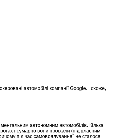
керовані автомобілі компанії Google. І схоже,
иментальним автономним автомобілів. Кілька
рогах і сумарно вони проїхали (під власним
ричому під час самоврядування" не сталося