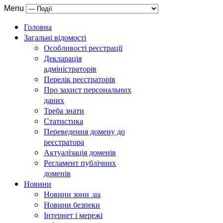
Menu
Головна
Загальні відомості
Особливості реєстрації
Декларація
адміністраторів
Перелік реєстраторів
Про захист персональних
даних
Треба знати
Статистика
Переведення домену до
реєстратора
Актуалізація доменів
Регламент публічних
доменів
Новини
Новини зони .ua
Новини безпеки
Інтернет і мережі