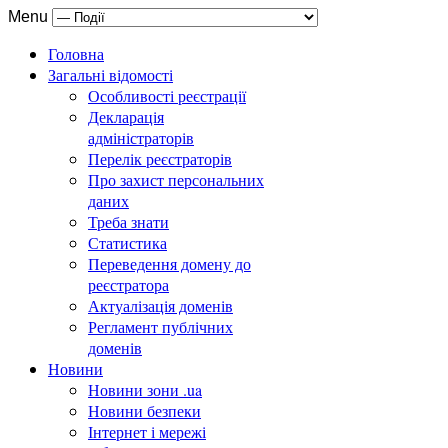
Menu
Головна
Загальні відомості
Особливості реєстрації
Декларація
адміністраторів
Перелік реєстраторів
Про захист персональних
даних
Треба знати
Статистика
Переведення домену до
реєстратора
Актуалізація доменів
Регламент публічних
доменів
Новини
Новини зони .ua
Новини безпеки
Інтернет і мережі