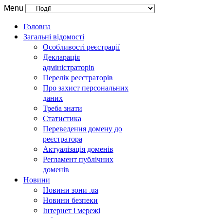
Menu
Головна
Загальні відомості
Особливості реєстрації
Декларація
адміністраторів
Перелік реєстраторів
Про захист персональних
даних
Треба знати
Статистика
Переведення домену до
реєстратора
Актуалізація доменів
Регламент публічних
доменів
Новини
Новини зони .ua
Новини безпеки
Інтернет і мережі